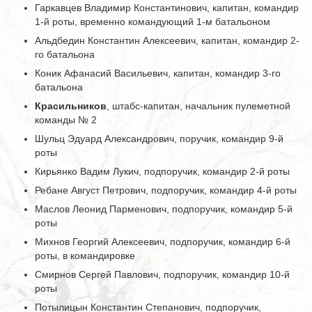
Гаркавцев Владимир Константинович, капитан, командир
1-й роты, временно командующий 1-м батальоном
Альдбедин Константин Алексеевич, капитан, командир 2-
го батальона
Коник Афанасий Васильевич, капитан, командир 3-го
батальона
Красильников
, штабс-капитан, начальник пулеметной
команды № 2
Шульц Эдуард Александрович, поручик, командир 9-й
роты
Кирьянко Вадим Лукич, подпоручик, командир 2-й роты
Ребане Август Петрович, подпоручик, командир 4-й роты
Маслов Леонид Парменович, подпоручик, командир 5-й
роты
Михнов Георгий Алексеевич, подпоручик, командир 6-й
роты, в командировке
Смирнов Сергей Павлович, подпоручик, командир 10-й
роты
Потылицын Константин Степанович, подпоручик,