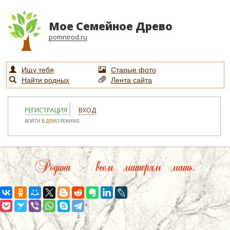
Мое Семейное Древо
pomnirod.ru
Ищу тебя
Старые фото
Найти родных
Лента сайта
РЕГИСТРАЦИЯ
ВХОД
ВОЙТИ В
ДЕМО
РЕЖИМЕ
Родина – всем матерям мать.