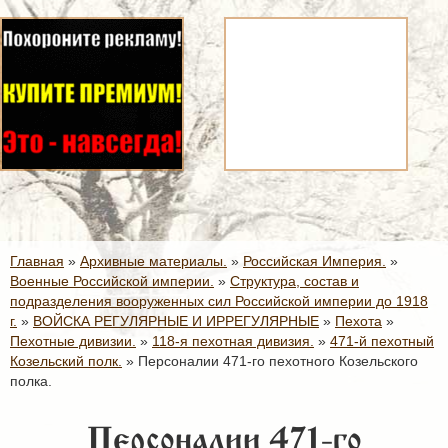
Главная
»
Архивные материалы.
»
Российская Империя.
»
Военные Российской империи.
»
Структура, состав и
подразделения вооруженных сил Российской империи до 1918
г.
»
ВОЙСКА РЕГУЛЯРНЫЕ И ИРРЕГУЛЯРНЫЕ
»
Пехота
»
Пехотные дивизии.
»
118-я пехотная дивизия.
»
471-й пехотный
Козельский полк.
»
Персоналии 471-го пехотного Козельского
полка.
Персоналии 471-го