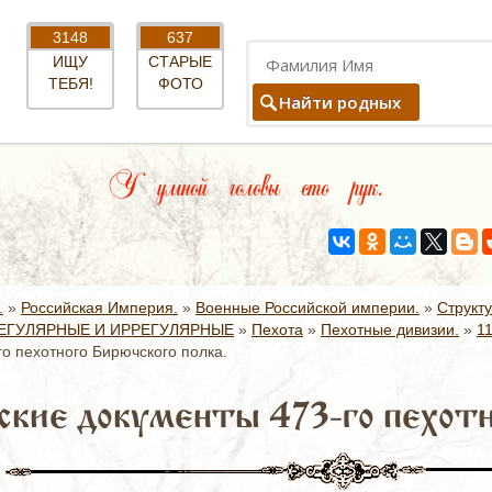
3148
637
ИЩУ
СТАРЫЕ
ТЕБЯ!
ФОТО
Найти родных
У умной головы сто рук.
.
»
Российская Империя.
»
Военные Российской империи.
»
Структ
ЕГУЛЯРНЫЕ И ИРРЕГУЛЯРНЫЕ
»
Пехота
»
Пехотные дивизии.
»
1
о пехотного Бирючского полка.
кие документы 473-го пехотно