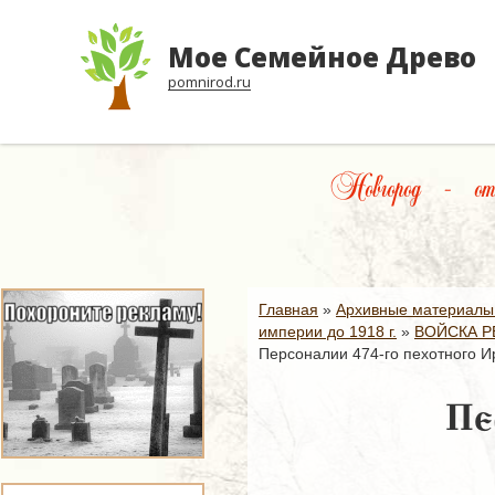
Мое Семейное Древо
pomnirod.ru
Новгород – от
Главная
»
Архивные материалы
империи до 1918 г.
»
ВОЙСКА Р
Персоналии 474-го пехотного И
Пе