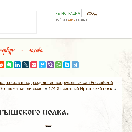
РЕГИСТРАЦИЯ
ВХОД
ВОЙТИ В
ДЕМО
РЕЖИМЕ
бург – голова.
ура, состав и подразделения вооруженных сил Российской
19-я пехотная дивизия.
»
474-й пехотный Иртышский полк.
»
тышского полка.