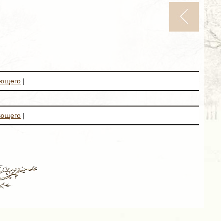
ующего
|
ующего
|