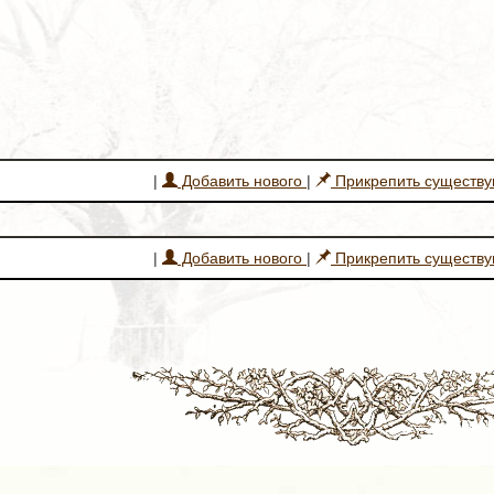
|
Добавить нового
|
Прикрепить существ
|
Добавить нового
|
Прикрепить существ