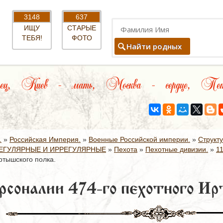
3148
637
ИЩУ
СТАРЫЕ
ТЕБЯ!
ФОТО
Найти родных
ец, Киев – мать, Москва – сердце, Петер
.
»
Российская Империя.
»
Военные Российской империи.
»
Структ
ЕГУЛЯРНЫЕ И ИРРЕГУЛЯРНЫЕ
»
Пехота
»
Пехотные дивизии.
»
1
ртышского полка.
рсоналии 474-го пехотного Ир