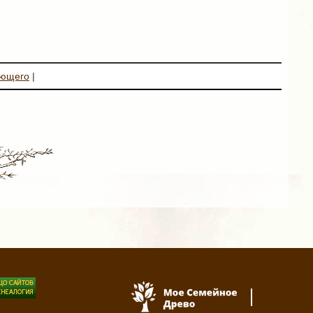
ующего
|