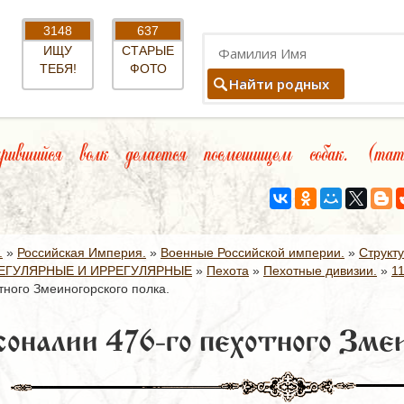
3148
637
ИЩУ
СТАРЫЕ
ТЕБЯ!
ФОТО
Найти родных
рившийся волк делается посмешищем собак. (тата
.
»
Российская Империя.
»
Военные Российской империи.
»
Структ
ЕГУЛЯРНЫЕ И ИРРЕГУЛЯРНЫЕ
»
Пехота
»
Пехотные дивизии.
»
1
тного Змеиногорского полка.
оналии 476-го пехотного Змеи