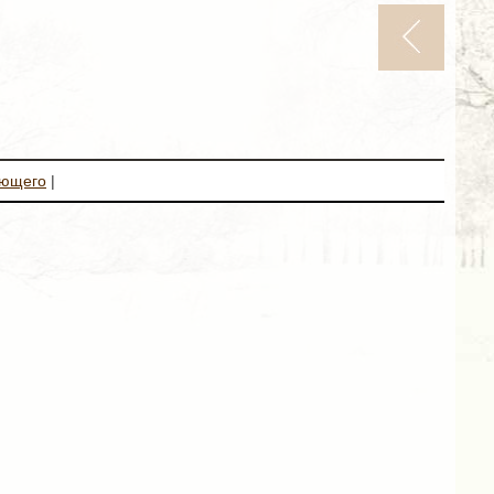
ующего
|