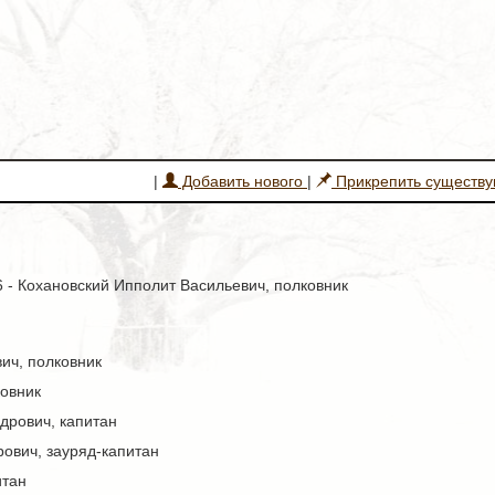
|
Добавить нового
|
Прикрепить существ
16 - Кохановский Ипполит Васильевич, полковник
ич, полковник
овник
дрович, капитан
ович, зауряд-капитан
итан