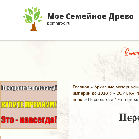
Мое Семейное Древо
pomnirod.ru
Соста
Главная
»
Архивные материалы
империи до 1918 г.
»
ВОЙСКА Р
полк.
»
Персоналии 476-го пехо
Перс