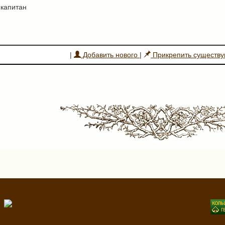
-капитан
|
Добавить нового
|
Прикрепить существ