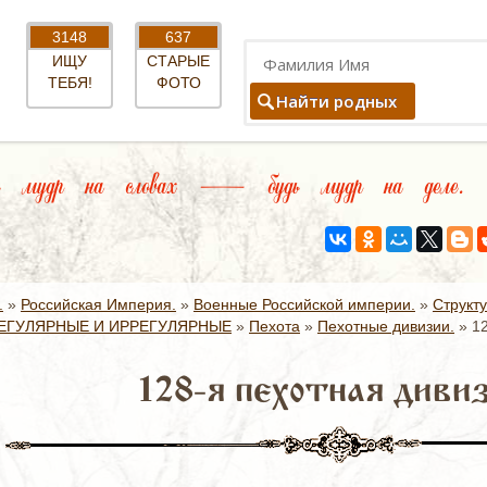
3148
637
ИЩУ
СТАРЫЕ
ТЕБЯ!
ФОТО
Найти родных
 мудр на словах — будь мудр на деле. (ев
.
»
Российская Империя.
»
Военные Российской империи.
»
Структ
ЕГУЛЯРНЫЕ И ИРРЕГУЛЯРНЫЕ
»
Пехота
»
Пехотные дивизии.
»
1
128-я пехотная дивиз