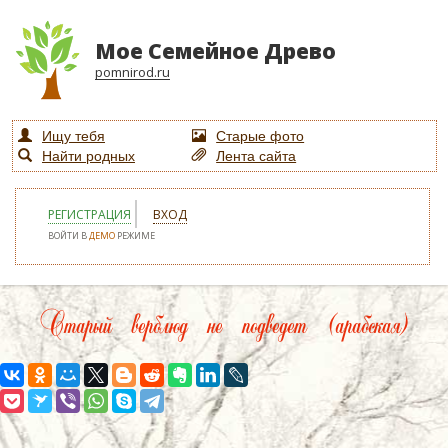
Мое Семейное Древо
pomnirod.ru
Ищу тебя
Старые фото
Найти родных
Лента сайта
РЕГИСТРАЦИЯ
ВХОД
ВОЙТИ В
ДЕМО
РЕЖИМЕ
Старый верблюд не подведет (арабская)