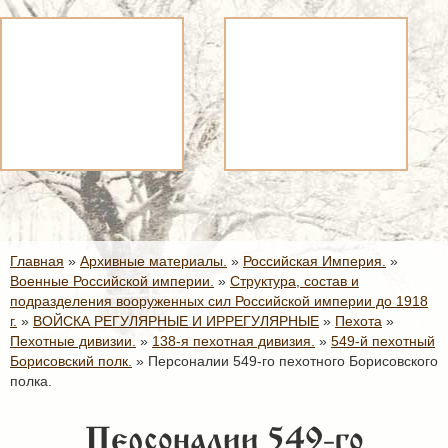
Главная
»
Архивные материалы.
»
Российская Империя.
»
Военные Российской империи.
»
Структура, состав и
подразделения вооруженных сил Российской империи до 1918
г.
»
ВОЙСКА РЕГУЛЯРНЫЕ И ИРРЕГУЛЯРНЫЕ
»
Пехота
»
Пехотные дивизии.
»
138-я пехотная дивизия.
»
549-й пехотный
Борисовский полк.
»
Персоналии 549-го пехотного Борисовского
полка.
Персоналии 549-го