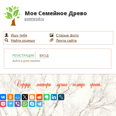
Мое Семейное Древо
pomnirod.ru
Ищу тебя
Старые фото
Найти родных
Лента сайта
РЕГИСТРАЦИЯ
ВХОД
ВОЙТИ В
ДЕМО
РЕЖИМЕ
Сердце матери лучше солнца греет.