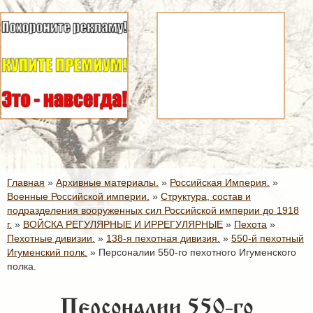
Главная
»
Архивные материалы.
»
Российская Империя.
»
Военные Российской империи.
»
Структура, состав и
подразделения вооруженных сил Российской империи до 1918
г.
»
ВОЙСКА РЕГУЛЯРНЫЕ И ИРРЕГУЛЯРНЫЕ
»
Пехота
»
Пехотные дивизии.
»
138-я пехотная дивизия.
»
550-й пехотный
Игуменский полк.
»
Персоналии 550-го пехотного Игуменского
полка.
Персоналии 550-го