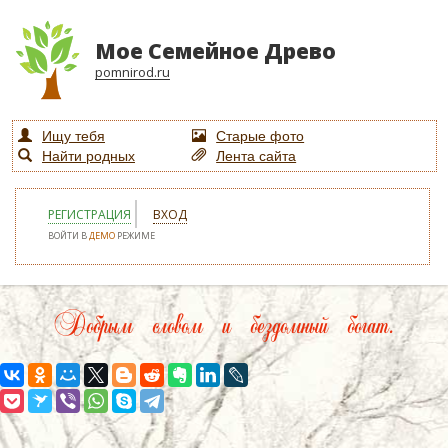
Мое Семейное Древо
pomnirod.ru
Ищу тебя
Старые фото
Найти родных
Лента сайта
РЕГИСТРАЦИЯ
ВХОД
ВОЙТИ В
ДЕМО
РЕЖИМЕ
Добрым словом и бездомный богат.