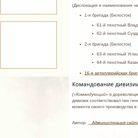
(Дислокация и наименования час
1-я бригада (Белосток)
61-й пехотный Влад
62-й пехотный Сузд
2-я бригада (Белосток)
63-й пехотный Угл
64-й пехотный Каза
16-я артиллерийская бри
Командование дивизи
(«Командующий»
в дореволюци
дивизии соответствовал чин ген
момента своего производства в
Автор:
_ Администрация сайт