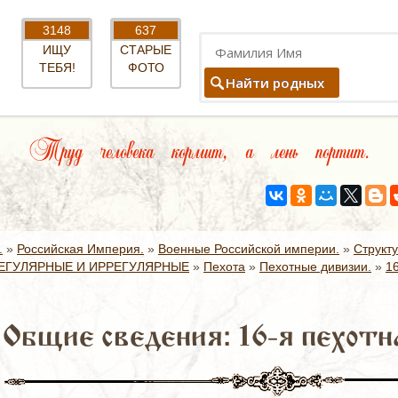
3148
637
ИЩУ
СТАРЫЕ
ТЕБЯ!
ФОТО
Найти родных
Труд человека кормит, а лень портит.
.
»
Российская Империя.
»
Военные Российской империи.
»
Структ
ЕГУЛЯРНЫЕ И ИРРЕГУЛЯРНЫЕ
»
Пехота
»
Пехотные дивизии.
»
1
Общие сведения: 16-я пехотн