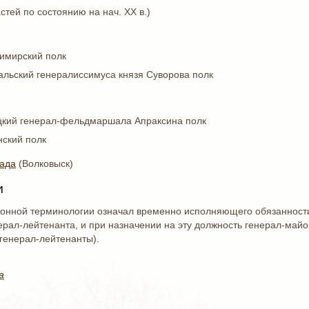
тей по состоянию на нач. XX в.)
имирский полк
альский генералиссимуса князя Суворова полк
ицкий генерал-фельдмаршала Апраксина полк
нский полк
гада
(Волковыск)
и
онной терминологии означал временно исполняющего обязанности
ерал-лейтенанта, и при назначении на эту должность генерал-май
 генерал-лейтенанты).
а