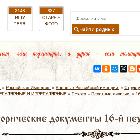
3148
637
ИЩУ
СТАРЫЕ
ТЕБЯ!
ФОТО
Найти родных
ет, если подмигнуть, а дурак – если толкнуть
.
»
Российская Империя.
»
Военные Российской империи.
»
Структ
ЕГУЛЯРНЫЕ И ИРРЕГУЛЯРНЫЕ
»
Пехота
»
Пехотные дивизии.
»
1
орические документы 16-й пе