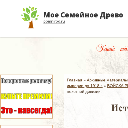
Мое Семейное Древо
pomnirod.ru
Умный пойм
Главная
»
Архивные материалы
империи до 1918 г.
»
ВОЙСКА Р
пехотной дивизии.
Ист