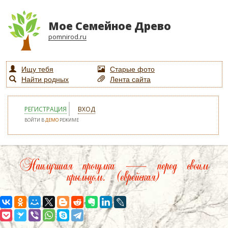
Мое Семейное Древо
pomnirod.ru
Ищу тебя
Старые фото
Найти родных
Лента сайта
РЕГИСТРАЦИЯ
ВХОД
ВОЙТИ В
ДЕМО
РЕЖИМЕ
Наилучшая прогулка — перед своим
крыльцом. (еврейская)