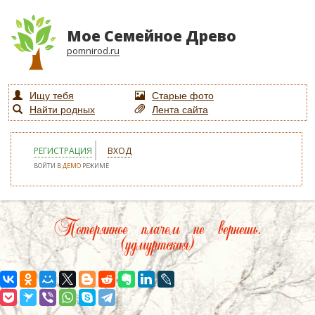
Мое Семейное Древо
pomnirod.ru
Ищу тебя
Старые фото
Найти родных
Лента сайта
РЕГИСТРАЦИЯ
ВХОД
ВОЙТИ В
ДЕМО
РЕЖИМЕ
Потерянное плачем не вернешь.
(удмуртская)