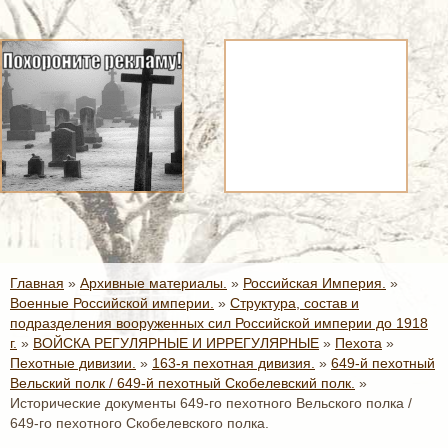
Главная
»
Архивные материалы.
»
Российская Империя.
»
Военные Российской империи.
»
Структура, состав и
подразделения вооруженных сил Российской империи до 1918
г.
»
ВОЙСКА РЕГУЛЯРНЫЕ И ИРРЕГУЛЯРНЫЕ
»
Пехота
»
Пехотные дивизии.
»
163-я пехотная дивизия.
»
649-й пехотный
Вельский полк / 649-й пехотный Скобелевский полк.
»
Исторические документы 649-го пехотного Вельского полка /
649-го пехотного Скобелевского полка.