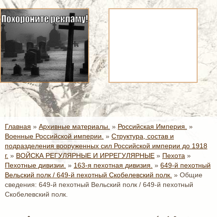
Главная
»
Архивные материалы.
»
Российская Империя.
»
Военные Российской империи.
»
Структура, состав и
подразделения вооруженных сил Российской империи до 1918
г.
»
ВОЙСКА РЕГУЛЯРНЫЕ И ИРРЕГУЛЯРНЫЕ
»
Пехота
»
Пехотные дивизии.
»
163-я пехотная дивизия.
»
649-й пехотный
Вельский полк / 649-й пехотный Скобелевский полк.
»
Общие
сведения: 649-й пехотный Вельский полк / 649-й пехотный
Скобелевский полк.