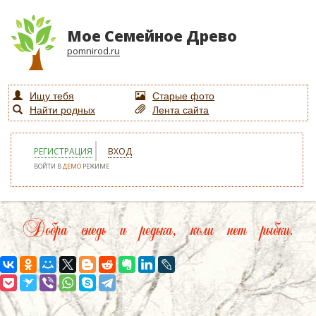
Мое Семейное Древо
pomnirod.ru
Ищу тебя
Старые фото
Найти родных
Лента сайта
РЕГИСТРАЦИЯ
ВХОД
ВОЙТИ В
ДЕМО
РЕЖИМЕ
Добра снедь и редька, коли нет рыбки.