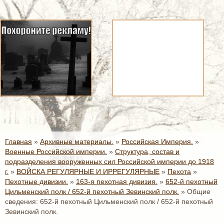
Главная
»
Архивные материалы.
»
Российская Империя.
»
Военные Российской империи.
»
Структура, состав и
подразделения вооруженных сил Российской империи до 1918
г.
»
ВОЙСКА РЕГУЛЯРНЫЕ И ИРРЕГУЛЯРНЫЕ
»
Пехота
»
Пехотные дивизии.
»
163-я пехотная дивизия.
»
652-й пехотный
Цильменский полк / 652-й пехотный Зевинский полк.
»
Общие
сведения: 652-й пехотный Цильменский полк / 652-й пехотный
Зевинский полк.