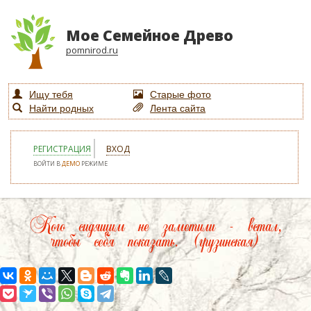
Мое Семейное Древо
pomnirod.ru
Ищу тебя
Старые фото
Найти родных
Лента сайта
РЕГИСТРАЦИЯ
ВХОД
ВОЙТИ В
ДЕМО
РЕЖИМЕ
Кого сидящим не заметили - встал,
чтобы себя показать. (грузинская)