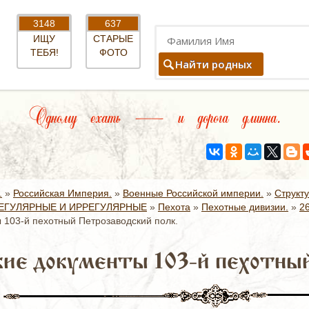
3148
637
ИЩУ
СТАРЫЕ
ТЕБЯ!
ФОТО
Найти родных
Одному ехать — и дорога длинна.
.
»
Российская Империя.
»
Военные Российской империи.
»
Структ
ЕГУЛЯРНЫЕ И ИРРЕГУЛЯРНЫЕ
»
Пехота
»
Пехотные дивизии.
»
2
 103-й пехотный Петрозаводский полк.
ие документы 103-й пехотный