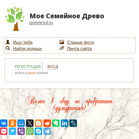
Мое Семейное Древо
pomnirod.ru
Ищу тебя
Старые фото
Найти родных
Лента сайта
РЕГИСТРАЦИЯ
ВХОД
ВОЙТИ В
ДЕМО
РЕЖИМЕ
Волка в овцу не превратить.
(удмуртская)