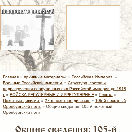
Главная
»
Архивные материалы.
»
Российская Империя.
»
Военные Российской империи.
»
Структура, состав и
подразделения вооруженных сил Российской империи до 1918
г.
»
ВОЙСКА РЕГУЛЯРНЫЕ И ИРРЕГУЛЯРНЫЕ
»
Пехота
»
Пехотные дивизии.
»
27-я пехотная дивизия.
»
105-й пехотный
Оренбургский полк.
»
Общие сведения: 105-й пехотный
Оренбургский полк
Общие сведения: 105-й