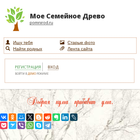
Мое Семейное Древо
pomnirod.ru
Ищу тебя
Старые фото
Найти родных
Лента сайта
РЕГИСТРАЦИЯ
ВХОД
ВОЙТИ В
ДЕМО
РЕЖИМЕ
Добрая кума прибавит ума.