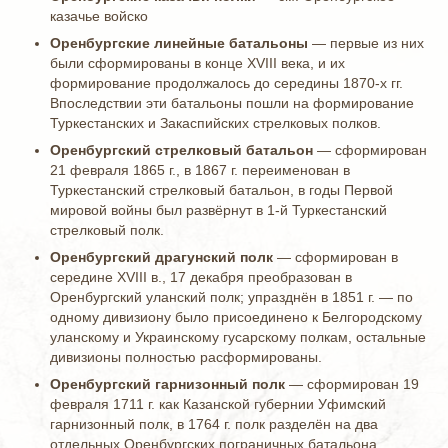
казачье войско
Оренбургские линейные батальоны
— первые из них
были сформированы в конце XVIII века, и их
формирование продолжалось до середины 1870-х гг.
Впоследствии эти батальоны пошли на формирование
Туркестанских и Закаспийских стрелковых полков.
Оренбургский стрелковый батальон
— сформирован
21 февраля 1865 г., в 1867 г. переименован в
Туркестанский стрелковый батальон, в годы Первой
мировой войны был развёрнут в 1-й Туркестанский
стрелковый полк.
Оренбургский драгунский полк
— сформирован в
середине XVIII в., 17 декабря преобразован в
Оренбургский уланский полк; упразднён в 1851 г. — по
одному дивизиону было присоединено к Белгородскому
уланскому и Украинскому гусарскому полкам, остальные
дивизионы полностью расформированы.
Оренбургский гарнизонный полк
— сформирован 19
февраля 1711 г. как Казанской губернии Уфимский
гарнизонный полк, в 1764 г. полк разделён на два
отдельных Оренбургских пограничных батальона,