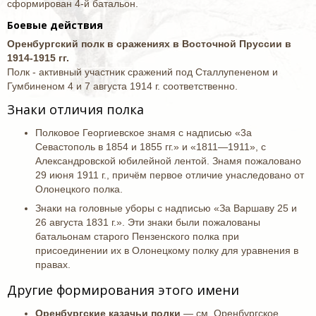
сформирован 4-й батальон.
Боевые действия
Оренбургский полк в сражениях в Восточной Пруссии в
1914-1915 гг.
Полк - активный участник сражений под Сталлупененом и
Гумбиненом 4 и 7 августа 1914 г. соответственно.
Знаки отличия полка
Полковое Георгиевское знамя с надписью «3а
Севастополь в 1854 и 1855 гг.» и «1811—1911», с
Александровской юбилейной лентой. Знамя пожаловано
29 июня 1911 г., причём первое отличие унаследовано от
Олонецкого полка.
Знаки на головные уборы с надписью «За Варшаву 25 и
26 августа 1831 г.». Эти знаки были пожалованы
батальонам старого Пензенского полка при
присоединении их в Олонецкому полку для уравнения в
правах.
Другие формирования этого имени
Оренбургские казачьи полки
— см. Оренбургское