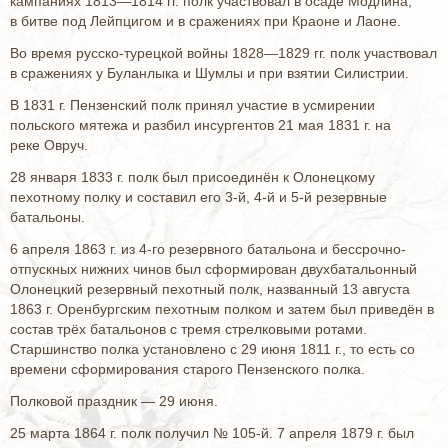
кампаниях 1813—1814 гг. полк участвовал в осаде Модлина,
в битве под Лейпцигом и в сражениях при Краоне и Лаоне.
Во время русско-турецкой войны 1828—1829 гг. полк участвовал
в сражениях у Буланлыка и Шумлы и при взятии Силистрии.
В 1831 г. Пензенский полк принял участие в усмирении
польского мятежа и разбил инсургентов 21 мая 1831 г. на
реке Овруч.
28 января 1833 г. полк был присоединён к Олонецкому
пехотному полку и составил его 3-й, 4-й и 5-й резервные
батальоны.
6 апреля 1863 г. из 4-го резервного батальона и бессрочно-
отпускных нижних чинов был сформирован двухбатальонный
Олонецкий резервный пехотный полк, названный 13 августа
1863 г. Оренбургским пехотным полком и затем был приведён в
состав трёх батальонов с тремя стрелковыми ротами.
Старшинство полка установлено с 29 июня 1811 г., то есть со
времени сформирования старого Пензенского полка.
Полковой праздник — 29 июня.
25 марта 1864 г. полк получил № 105-й. 7 апреля 1879 г. был