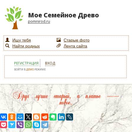
Мое Семейное Древо
pomnirod.ru
Ищу тебя
Старые фото
Найти родных
Лента сайта
РЕГИСТРАЦИЯ
ВХОД
ВОЙТИ В
ДЕМО
РЕЖИМЕ
Друг лучше старый, а платье —
новое.