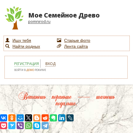
Мое Семейное Древо
pomnirod.ru
Ищу тебя
Старые фото
Найти родных
Лента сайта
РЕГИСТРАЦИЯ
ВХОД
ВОЙТИ В
ДЕМО
РЕЖИМЕ
Встанешь пораньше — шагнешь
подальше.