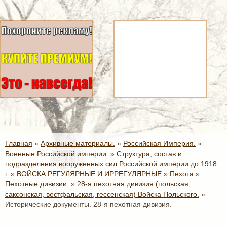
Главная
»
Архивные материалы.
»
Российская Империя.
»
Военные Российской империи.
»
Структура, состав и
подразделения вооруженных сил Российской империи до 1918
г.
»
ВОЙСКА РЕГУЛЯРНЫЕ И ИРРЕГУЛЯРНЫЕ
»
Пехота
»
Пехотные дивизии.
»
28-я пехотная дивизия (польская,
саксонская, вестфальская, гессенская) Войска Польского.
»
Исторические документы. 28-я пехотная дивизия.