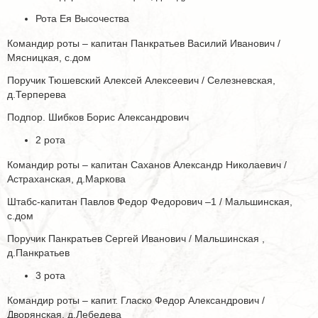
Рота Ея Высочества
Командир роты – капитан Панкратьев Василий Иванович /
Мясницкая, с.дом
Поручик Тюшевский Алексей Алексеевич / Селезневская,
д.Терперева
Подпор. Шибков Борис Александрович
2 рота
Командир роты – капитан Саханов Александр Николаевич /
Астраханская, д.Маркова
Штабс-капитан Павлов Федор Федорович –1 / Мальшинская,
с.дом
Поручик Панкратьев Сергей Иванович / Мальшинская ,
д.Панкратьев
3 рота
Командир роты – капит. Гласко Федор Александрович /
Дворянская, д.Лебедева