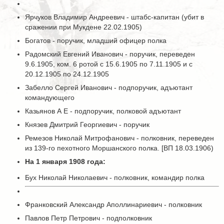
Ярчуков Владимир Андреевич - штабс-капитан (убит в
сражении при Мукдене 22.02.1905)
Богатов - поручик, младший офицер полка
Радомский Евгений Иванович - поручик, переведен
9.6.1905, ком. 6 ротой с 15.6.1905 по 7.11.1905 и с
20.12.1905 по 24.12.1905
Забелло Сергей Иванович - подпоручик, адъютант
командующего
Казьянов А Е - подпоручик, полковой адъютант
Князев Дмитрий Георгиевич - поручик
Ремезов Николай Митрофанович - полковник, переведен
из 139-го пехотного Моршанского полка. [ВП 18.03.1906)
На 1 января 1908 года:
Бух Николай Николаевич - полковник, командир полка
Франковский Александр Аполлинариевич - полковник
Павлов Петр Петрович - подполковник