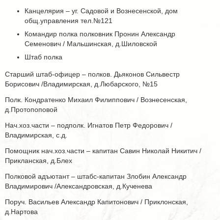
Канцелярия – уг. Садовой и Вознесенской, дом
общ.управления тел.№121
Командир полка полковник Пронин Александр
Семенович / Мальшинская, д.Шиловской
Штаб полка
Старший штаб-офицер – полков. Дьяконов Сильвестр
Борисович /Владимирская, д.Любарского, №15
Полк. Кондратенко Михаил Филиппович / Вознесенская,
д.Протопоповой
Нач.хоз.части – подполк. Игнатов Петр Федорович /
Владимирская, с.д.
Помощник нач.хоз.части – капитан Савин Николай Никитич /
Прикланская, д.Блех
Полковой адъютант – штабс-капитан Злобин Александр
Владимирович /Александровская, д.Кученева
Поруч. Васильев Александр Капитонович / Приклонская,
д.Нартова