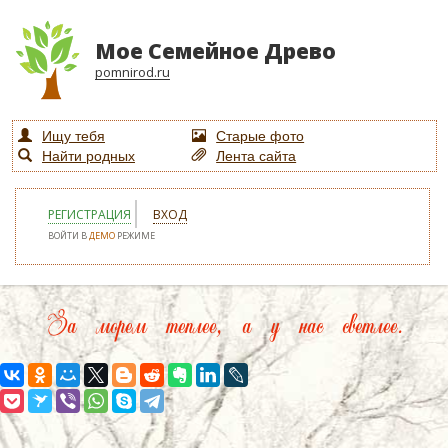
Мое Семейное Древо
pomnirod.ru
Ищу тебя
Старые фото
Найти родных
Лента сайта
РЕГИСТРАЦИЯ
ВХОД
ВОЙТИ В
ДЕМО
РЕЖИМЕ
За морем теплее, а у нас светлее.