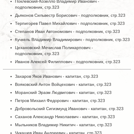
Поклевский-Козелло Владимир Иванович -
подполковник, стр.323
Дьяконов Сильвестр Борисович - подполковник, стр.323
Терпигорев Павел Михайлович - подполковник, стр.323
Степанов Иван Автономович - подполковник, стр.323
Кучкель Владимир Владимирович - подполковник, стр.323
Цехановский Мечислав Поликарпович -
подполковник, стр.323
Иванов Алексей Филиппович - подполковник, стр.323
Захаров Яков Иванович - капитан, стр.323
Вояковский Антон Войцехович - капитан, стр.323
Моранский Эразм Людвигович - капитан, стр.323
Петров Михаил Федорович - капитан, стр.323
Добровольский Сигизмунд Иванович - капитан, стр.323
Саханов Александр Николаевич - капитан, стр.323
Мыльников Владимир Никитич - капитан, стр.323
Чукашев Иван Андреевич - капитан, стр.323