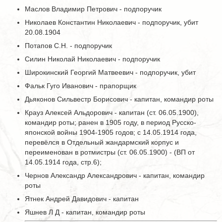
Маслов Владимир Петрович - подпоручик
Николаев Константин Николаевич - подпоручик, убит
20.08.1904
Потапов С.Н. - подпоручик
Силин Николай Николаевич - подпоручик
Широкинский Георгий Матвеевич - подпоручик, убит
Фальк Гуго Иванович - прапорщик
Дьяконов Сильвестр Борисович - капитан, командир роты
Крауз Алексей Альдорович - капитан (ст. 06.05.1900),
командир роты; ранен в 1905 году, в период Русско-
японской войны 1904-1905 годов; с 14.05.1914 года,
перевёлся в Отдельный жандармский корпус и
переименован в ротмистры (ст. 06.05.1900) - (ВП от
14.05.1914 года, стр.6);
Чернов Александр Александрович - капитан, командир
роты
Ятнек Андрей Давидович - капитан
Яшнев Л Д - капитан, командир роты