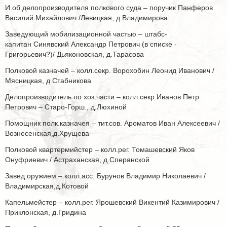
И.об.делопроизводителя полкового суда – поручик Панферов
Василий Михайлович /Левицкая, д.Владимирова
Заведующий мобилизационной частью – штабс-
капитан Синявский Александр Петрович (в списке -
Григорьевич?)/ Дьяконовская, д.Тарасова
Полковой казначей – колл.секр. Ворохобин Леонид Иванович /
Мясницкая, д.Стабникова
Делопроизводитель по хоз.части – колл.секр.Иванов Петр
Петрович – Старо-Горш., д.Люхиной
Помощник полк.казначея – тит.сов. Ароматов Иван Алексеевич /
Вознесенская,д.Хрущева
Полковой квартермийстер – колл.рег. Томашевский Яков
Онуфриевич / Астраханская, д.Сперанской
Завед.оружием – колл.асс. Бурунов Владимир Николаевич /
Владимирская,д.Котовой
Капельмейстер – колл.рег. Ярошевский Викентий Казимирович /
Приклонская, д.Гридина