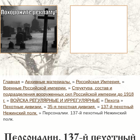
Главная
»
Архивные материалы.
»
Российская Империя.
»
Военные Российской империи.
»
Структура, состав и
подразделения вооруженных сил Российской империи до 1918
г.
»
ВОЙСКА РЕГУЛЯРНЫЕ И ИРРЕГУЛЯРНЫЕ
»
Пехота
»
Пехотные дивизии.
»
35-я пехотная дивизия.
»
137-й пехотный
Нежинский полк.
»
Персоналии. 137-й пехотный Нежинский
полк.
Персоналии. 137-й пехотный