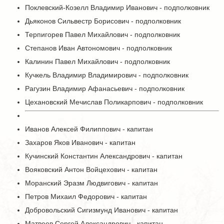
Поклевский-Козелл Владимир Иванович - подполковник
Дьяконов Сильвестр Борисович - подполковник
Терпигорев Павел Михайлович - подполковник
Степанов Иван Автономович - подполковник
Калинин Павел Михайлович - подполковник
Кучкель Владимир Владимирович - подполковник
Рагузин Владимир Афанасьевич - подполковник
Цехановский Мечислав Поликарпович - подполковник
Иванов Алексей Филиппович - капитан
Захаров Яков Иванович - капитан
Кучинский Константин Александрович - капитан
Вояковский Антон Войцехович - капитан
Моранский Эразм Людвигович - капитан
Петров Михаил Федорович - капитан
Добровольский Сигизмунд Иванович - капитан
Матвеев Сергей Александрович - капитан