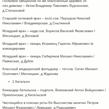
Полковой священник он же благочинный церквей 35
пех.дивизии – Актов Владимир Павлович /Курганская,
д.Степановой
Старший полковой врач – колл.сов. Перхуров Николай
Николаевич / Владимирская, д.Сныткиной
Младший врач – надв.сов. Борисов Василий Яковслевич /
Мясницкая, д.Воловой
Младший врач – лекарь Исаакянц Гарегин Абрамович /в
командировке
Младший врач – лекарь Сибиряков Михаил Николаевич /
Певческая, д.Дубле
Классный медицинский фельдшер – тит.сов. Сеген Михаил
Осипович / Мясницкая, д.Жданова
1 батальон
Командир батальона – подполк. Вояковский Антон Войцехович /
Приклонская, д.Кисельской
Числящийся в списках роты Ея Высочества капитан Петров
Михаил Федорович / Левицкая, д.Радушкевич