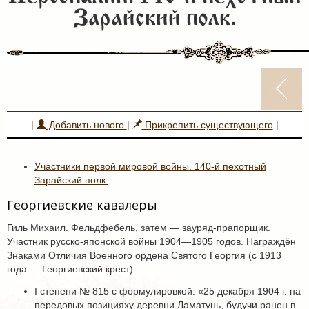
Зарайский полк.
|
Добавить нового
|
Прикрепить существующего
|
Участники первой мировой войны. 140-й пехотный
Зарайский полк.
Георгиевские кавалеры
Гиль Михаил. Фельдфебель, затем — зауряд-прапорщик.
Участник русско-японской войны 1904—1905 годов. Награждён
Знаками Отличия Военного ордена Святого Георгия (с 1913
года — Георгиевский крест):
I степени № 815 с формулировкой: «25 декабря 1904 г. на
передовых позицияху деревни Ламатунь, будучи ранен в