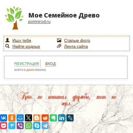
Мое Семейное Древо
pomnirod.ru
Ищу тебя
Старые фото
Найти родных
Лента сайта
РЕГИСТРАЦИЯ
ВХОД
ВОЙТИ В
ДЕМО
РЕЖИМЕ
Кто не испытал дружбы, тот не
жил.