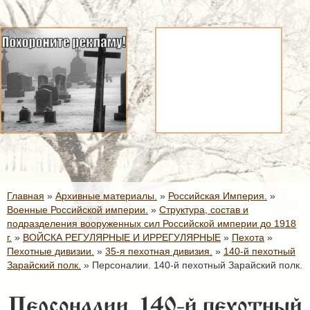
Главная
»
Архивные материалы.
»
Российская Империя.
»
Военные Российской империи.
»
Структура, состав и
подразделения вооруженных сил Российской империи до 1918
г.
»
ВОЙСКА РЕГУЛЯРНЫЕ И ИРРЕГУЛЯРНЫЕ
»
Пехота
»
Пехотные дивизии.
»
35-я пехотная дивизия.
»
140-й пехотный
Зарайский полк.
»
Персоналии. 140-й пехотный Зарайский полк.
Персоналии. 140-й пехотный