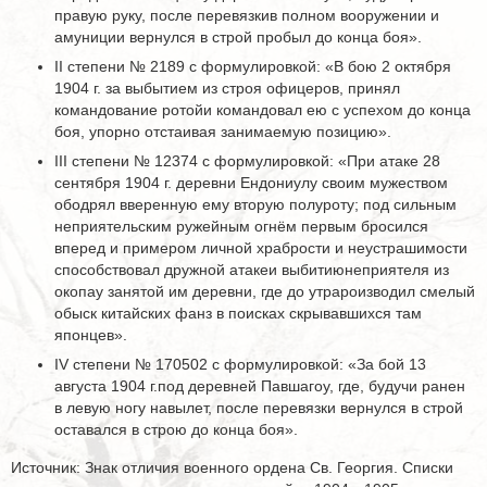
правую руку, после перевязкив полном вооружении и
амуниции вернулся в строй пробыл до конца боя».
II степени № 2189 с формулировкой: «В бою 2 октября
1904 г. за выбытием из строя офицеров, принял
командование ротойи командовал ею с успехом до конца
боя, упорно отстаивая занимаемую позицию».
III степени № 12374 с формулировкой: «При атаке 28
сентября 1904 г. деревни Ендониулу своим мужеством
ободрял вверенную ему вторую полуроту; под сильным
неприятельским ружейным огнём первым бросился
вперед и примером личной храбрости и неустрашимости
способствовал дружной атакеи выбитиюнеприятеля из
окопау занятой им деревни, где до утрароизводил смелый
обыск китайских фанз в поисках скрывавшихся там
японцев».
IV степени № 170502 с формулировкой: «За бой 13
августа 1904 г.под деревней Павшагоу, где, будучи ранен
в левую ногу навылет, после перевязки вернулся в строй
оставался в строю до конца боя».
Источник: Знак отличия военного ордена Св. Георгия. Списки