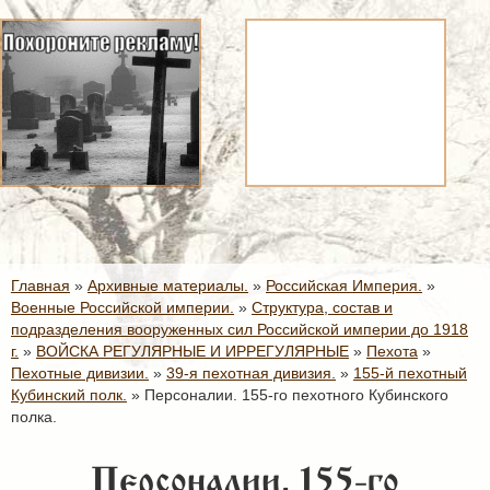
Главная
»
Архивные материалы.
»
Российская Империя.
»
Военные Российской империи.
»
Структура, состав и
подразделения вооруженных сил Российской империи до 1918
г.
»
ВОЙСКА РЕГУЛЯРНЫЕ И ИРРЕГУЛЯРНЫЕ
»
Пехота
»
Пехотные дивизии.
»
39-я пехотная дивизия.
»
155-й пехотный
Кубинский полк.
»
Персоналии. 155-го пехотного Кубинского
полка.
Персоналии. 155-го