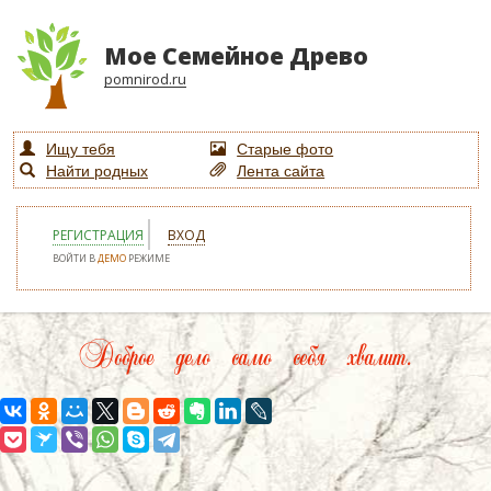
Мое Семейное Древо
pomnirod.ru
Ищу тебя
Старые фото
Найти родных
Лента сайта
РЕГИСТРАЦИЯ
ВХОД
ВОЙТИ В
ДЕМО
РЕЖИМЕ
Доброе дело само себя хвалит.