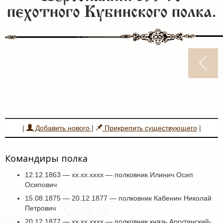
пехотного Кубинского полка.
|
Добавить нового
|
Прикрепить существующего
|
Командиры полка
12.12.1863 — хх.хх.хххх — полковник Илинич Осип
Осипович
15.08.1875 — 20.12.1877 — полковник Кабенин Николай
Петрович
20.12.1877 — хх.хх.хххх — полковник князь Аргутинский-