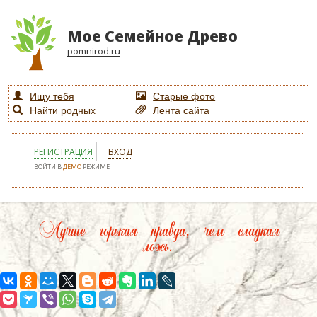
Мое Семейное Древо
pomnirod.ru
Ищу тебя
Старые фото
Найти родных
Лента сайта
РЕГИСТРАЦИЯ
ВХОД
ВОЙТИ В
ДЕМО
РЕЖИМЕ
Лучше горькая правда, чем сладкая
ложь.