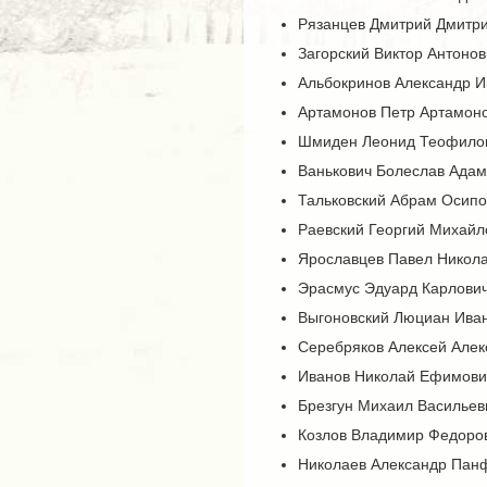
Рязанцев Дмитрий Дмитрие
Загорский Виктор Антонов
Альбокринов Александр Ив
Артамонов Петр Артамонов
Шмиден Леонид Теофилович
Ванькович Болеслав Адамо
Тальковский Абрам Осипов
Раевский Георгий Михайло
Ярославцев Павел Николае
Эрасмус Эдуард Карлович 
Выгоновский Люциан Ивано
Серебряков Алексей Алекс
Иванов Николай Ефимович 
Брезгун Михаил Васильеви
Козлов Владимир Федорови
Николаев Александр Панфо