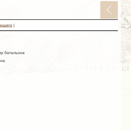
ующего
|
ир батальона
она