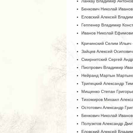
Ланкау Владимир Антонови
Бенкович Николай Иванови
Еловский Алексей Владими
Геппенер Владимир Конст
Иванов Николай Ефимович
Кричинский Селим Ильич -
Зайцев Алексей Осипович
Смирнитский Сергей Андре
Пиотрович Владимир Ивано
Нейранд Мартын Мартынов
Трипецкий Александр Тим
Мищенко Степан Григорье
Тихомиров Михаил Алексан
Остотович Александр Григ
Бенкович Николай Иванови
Полуэктов Александр Дмит
Еловский Алексей Владими