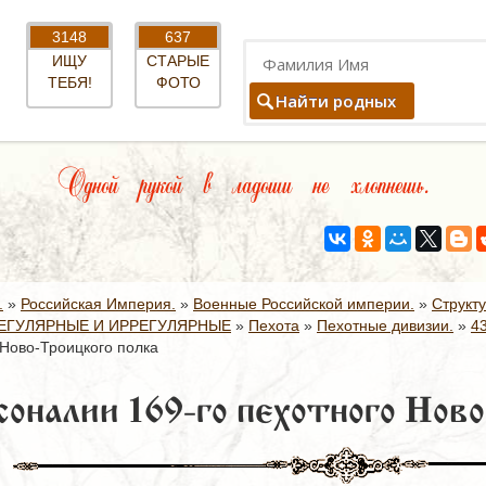
3148
637
ИЩУ
СТАРЫЕ
ТЕБЯ!
ФОТО
Найти родных
Одной рукой в ладоши не хлопнешь.
.
»
Российская Империя.
»
Военные Российской империи.
»
Структ
ЕГУЛЯРНЫЕ И ИРРЕГУЛЯРНЫЕ
»
Пехота
»
Пехотные дивизии.
»
4
 Ново-Троицкого полка
оналии 169-го пехотного Ново