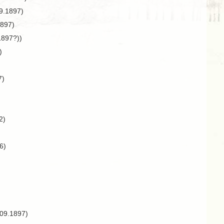
9.1897)
1897)
1897?))
)
7)
2)
6)
09.1897)