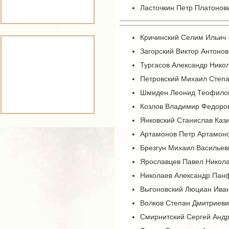
Ласточкин Петр Платонови
Кричинский Селим Ильич -
Загорский Виктор Антонов
Тургасов Александр Никол
Петровский Михаил Степан
Шмиден Леонид Теофилович
Козлов Владимир Федорови
Янковский Станислав Кази
Артамонов Петр Артамонов
Брезгун Михаил Васильеви
Ярославцев Павел Николае
Николаев Александр Панфо
Выгоновский Люциан Иван
Волков Степан Дмитриевич
Смирнитский Сергей Андре