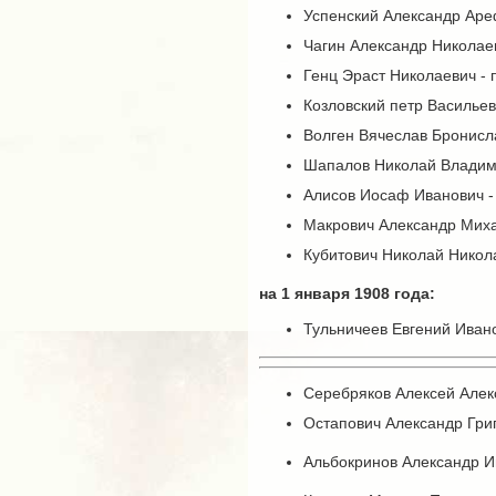
Успенский Александр Аре
Чагин Александр Николае
Генц Эраст Николаевич - 
Козловский петр Васильев
Волген Вячеслав Бронисл
Шапалов Николай Владими
Алисов Иосаф Иванович -
Макрович Александр Миха
Кубитович Николай Никол
на 1 января 1908 года:
Тульничеев Евгений Ивано
Серебряков Алексей Алекс
Остапович Александр Григ
Альбокринов Александр Ив