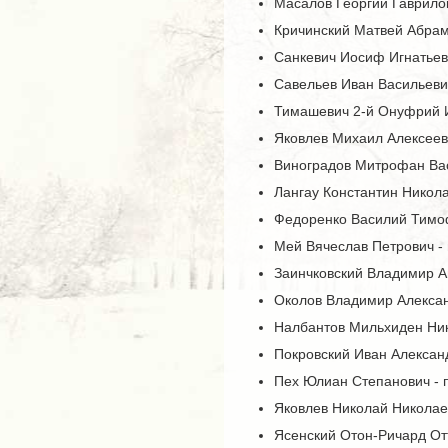
Масалов Георгий Гаврилов
Кричинский Матвей Абрам
Санкевич Иосиф Игнатьев
Савельев Иван Васильевич
Тимашевич 2-й Онуфрий И
Яковлев Михаил Алексеев
Виноградов Митрофан Вас
Лангау Константин Никола
Федоренко Василий Тимоф
Мей Вячеслав Петрович -
Заинчковский Владимир А
Околов Владимир Алексан
Налбантов Мильхиден Ник
Покровский Иван Алексан
Пех Юлиан Степанович - 
Яковлев Николай Николае
Ясенский Отон-Ричард От