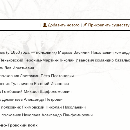
|
Добавить нового
|
Прикрепить существ
к (с 1850 года — полковник) Марков Василий Николаевич команд
Пеньковский Героним-Мартин-Николай Иванович командир баталь
ич Лев Игнатьевич
полковник Ласточкин Пётр Платонович
вник Тульничеев Евгений Иванович
к Гембицкий Михаил Варфоломеевич
 Дементьев Александр Петрович
 полковник Якимовский Николай Николаевич
— полковник Николаев Александр Панфомирович
ово-Трокский полк