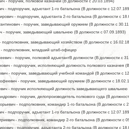
ч - поручик, полковой казначей (В должности с 20.03.1894)
ч - подпоручик, адъютант 1-го батальона (В должности с 12.07.189
рович - подпоручик, адъютанта 2-го батальона (В должности с 18.
антинович - поручик, заведывающий оружием (В должности с 30.11
 - поручик, заведывающий швальнею (В должности с 07.09.1893)
 подполковник, заведывающий хозяйством (В должности с 16.02.1
 - подполковник, младший штаб-офицер
евич - поручик, полковой адъютантВ должности (В должности с 31
вич - подпоручик, исполняющий должность полкового казначея (В
ич - поручик, заведывающий учебной командой (В должности с 12
офеевич - поручик, заведывающий оружием (В должности с 18.02.
вич - поручик исполняющий должность заведывающего швальнею (
дрович - поручик, делопроизводитель полкового суда (В должности
орьевич - подполковник, командир 1-го батальона (В должности с 2
ч - подпоручик, адъютант 1-го батальона (В должности с 12.07.189
риевич - подполковник, командир 2-го батальона (В должности с 0
рович - подпоручик, адъютанта 2-го батальона (В должности с 18.