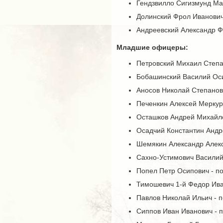
Гендзвилло Сигизмунд Мар
Долинский Фрол Иванович 
Андреевский Александр Фо
Младшие офицеры:
Петровский Михаил Степа
Бобашинский Василий Оси
Аносов Николай Степанов
Печенкин Алексей Меркур
Осташков Андрей Михайло
Осадчий Константин Андр
Шемякин Александр Алекс
Сахно-Устимович Василий
Попел Петр Осипович - п
Тимошевич 1-й Федор Ива
Павлов Николай Ильич - п
Сиппов Иван Иванович - 