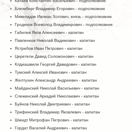
Катаев Константин Васильевич - подполковник
Блюмберг Владимир Егорович - подполковник
Микеладзе Ивлиан Хотович, князь - подполковник
Гродеков Всеволод Владимирович - подполковник
Габилев Яков Алексеевич - капитан
Павленков Николай Вадимович - капитан
Ястребов Иван Петрович - капитан
Церетели Давид Соломонович - капитан
Клдиашвили Георгий Давидович - капитан
Тумский Алексей Иванович - капитан
Желтухин Александр Андреевич - капитан
Майданский Николай Васильевич - капитан
Слежинский Аркадий Николаевич - капитан
Буйнов Николай Дмитриевич - капитан
Трифинский Владимир Яковлевич - капитан
Шмидт Митрофан Петрович - капитан
Гордат Василий Андреевич - капитан