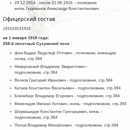
29.12.1914 - после 01.08.1916 – полковник
князь Гедеванов Александр Константинович
Офицерский состав
191019141915
на 1 января 1910 года:
258-й пехотный Сухумский полк
фон-Бадер Людольф Оттович - полковник, командир
полка, стр.384
Неверовский Владимир Эваристович -
подполковник, стр.384
Волков Григорий Иванович - подполковник, стр.384
Катаев Константин Васильевич - подполковник, стр.384
Блюмберг Владимир Егорович - подполковник, стр.384
Микеладзе Ивлиан Хотович, князь - подполковник, стр.384
Шервашидзе Константин Григорьевич, князь -
подполковник, стр.384
Попов Владимир Михайлович - подполковник, стр.384