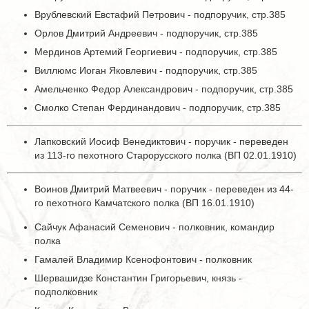
Врублевский Евстафий Петрович - подпоручик, стр.385
Орлов Дмитрий Андреевич - подпоручик, стр.385
Мердинов Артемий Георгиевич - подпоручик, стр.385
Виллюмс Иоган Яковлевич - подпоручик, стр.385
Амельченко Федор Александрович - подпоручик, стр.385
Смолко Степан Фердинандович - подпоручик, стр.385
Лапковский Иосиф Венедиктович - поручик - переведен
из 113-го пехотного Старорусского полка (ВП 02.01.1910)
Воинов Дмитрий Матвеевич - поручик - переведен из 44-
го пехотного Камчатского полка (ВП 16.01.1910)
Сайчук Афанасий Семенович - полковник, командир
полка
Гамалей Владимир Ксенофонтович - полковник
Шервашидзе Константин Григорьевич, князь -
подполковник