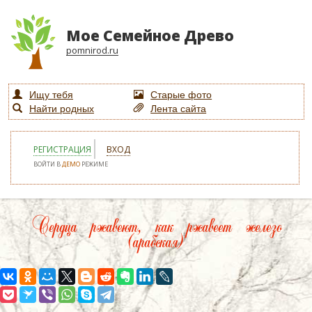
Мое Семейное Древо
pomnirod.ru
Ищу тебя
Старые фото
Найти родных
Лента сайта
РЕГИСТРАЦИЯ
ВХОД
ВОЙТИ В
ДЕМО
РЕЖИМЕ
Сердца ржавеют, как ржавеет железо
(арабская)