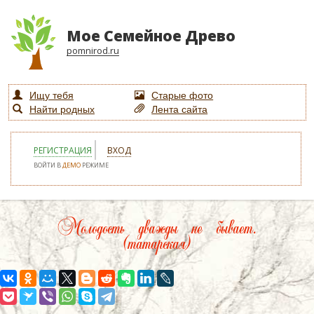
Мое Семейное Древо
pomnirod.ru
Ищу тебя
Старые фото
Найти родных
Лента сайта
РЕГИСТРАЦИЯ
ВХОД
ВОЙТИ В
ДЕМО
РЕЖИМЕ
Молодость дважды не бывает.
(татарская)