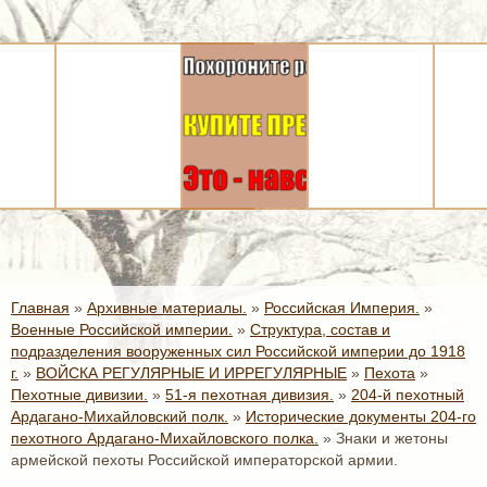
Главная
»
Архивные материалы.
»
Российская Империя.
»
Военные Российской империи.
»
Структура, состав и
подразделения вооруженных сил Российской империи до 1918
г.
»
ВОЙСКА РЕГУЛЯРНЫЕ И ИРРЕГУЛЯРНЫЕ
»
Пехота
»
Пехотные дивизии.
»
51-я пехотная дивизия.
»
204-й пехотный
Ардагано-Михайловский полк.
»
Исторические документы 204-го
пехотного Ардагано-Михайловского полка.
»
Знаки и жетоны
армейской пехоты Российской императорской армии.