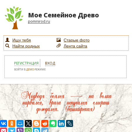
Мое Семейное Древо
pomnirod.ru
Ищу тебя
Старые фото
Найти родных
Лента сайта
РЕГИСТРАЦИЯ
ВХОД
ВОЙТИ В
ДЕМО
РЕЖИМЕ
Медведя боялся — на волка
нарвался, врага испугался смерти
дождался. (башкирская)