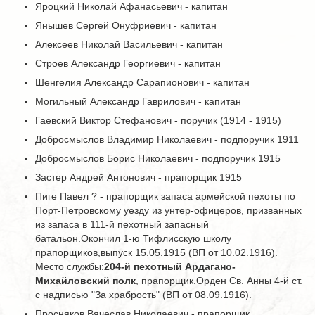
Яроцкий Николай Афанасьевич - капитан
Янышев Сергей Онуфриевич - капитан
Алексеев Николай Васильевич - капитан
Строев Александр Георгиевич - капитан
Шенгелия Александр Сарапионович - капитан
Могильный Александр Гаврилович - капитан
Гаевский Виктор Стефанович - поручик (1914 - 1915)
Добросмыслов Владимир Николаевич - подпоручик 1911
Добросмыслов Борис Николаевич - подпоручик 1915
Застер Андрей Антонович - прапорщик 1915
Пиге Павел ? - прапорщик запаса армейской пехоты по
Порт-Петровскому уезду из унтер-офицеров, призванных
из запаса в 111-й пехотный запасный
батальон.Окончил 1-ю Тифлисскую школу
прапорщиков,выпуск 15.05.1915 (ВП от 10.02.1916).
Место службы:
204-й пехотный Ардагано-
Михайловский полк
, прапорщик.Орден Св. Анны 4-й ст.
с надписью "За храбрость" (ВП от 08.09.1916).
Просняков Вячеслав Николаевич - прапорщик