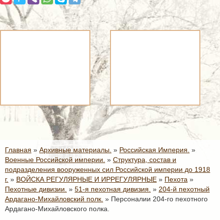
Главная
»
Архивные материалы.
»
Российская Империя.
»
Военные Российской империи.
»
Структура, состав и
подразделения вооруженных сил Российской империи до 1918
г.
»
ВОЙСКА РЕГУЛЯРНЫЕ И ИРРЕГУЛЯРНЫЕ
»
Пехота
»
Пехотные дивизии.
»
51-я пехотная дивизия.
»
204-й пехотный
Ардагано-Михайловский полк.
»
Персоналии 204-го пехотного
Ардагано-Михайловского полка.