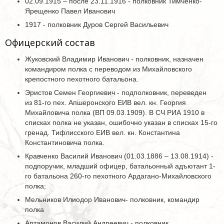
02.09.1915 – после 23.11.1916 - полковник Тимченко-
Ярещенко Павел Иванович
1917 - полковник Дуров Сергей Васильевич
Офицерский состав
Жуковский Владимир Иванович - полковник, назначен
командиром полка с переводом из Михайловского
крепостного пехотного батальона.
Эристов Семен Георгиевич - подполковник, переведен
из 81-го пех. Апшеронского ЕИВ вел. кн. Георгия
Михайловича полка (ВП 09.03.1909). В СЧ РИА 1910 в
списках полка не указан, ошибочно указан в списках 15-го
гренад. Тифлисского ЕИВ вел. кн. Константина
Константиновича полка.
Кравченко Василий Иванович (01.03.1886 – 13.08.1914) -
подпоручик, младший офицер, батальонный адъютант 1-
го батальона 260-го пехотного Ардагано-Михайловского
полка;
Мельников Илиодор Иванович- полковник, командир
полка
Артамонов Василий Андреевич - полковник