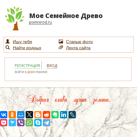
Мое Семейное Древо
pomnirod.ru
Ищу тебя
Старые фото
Найти родных
Лента сайта
РЕГИСТРАЦИЯ
ВХОД
ВОЙТИ В
ДЕМО
РЕЖИМЕ
Добрая слава лучше золота.