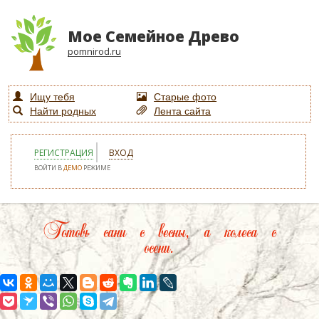
Мое Семейное Древо
pomnirod.ru
Ищу тебя
Старые фото
Найти родных
Лента сайта
РЕГИСТРАЦИЯ
ВХОД
ВОЙТИ В
ДЕМО
РЕЖИМЕ
Готовь сани с весны, а колеса с
осени.