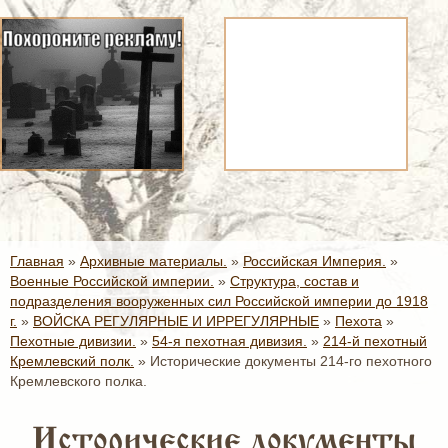
Главная
»
Архивные материалы.
»
Российская Империя.
»
Военные Российской империи.
»
Структура, состав и
подразделения вооруженных сил Российской империи до 1918
г.
»
ВОЙСКА РЕГУЛЯРНЫЕ И ИРРЕГУЛЯРНЫЕ
»
Пехота
»
Пехотные дивизии.
»
54-я пехотная дивизия.
»
214-й пехотный
Кремлевский полк.
»
Исторические документы 214-го пехотного
Кремлевского полка.
Исторические документы