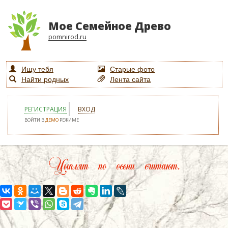
Мое Семейное Древо
pomnirod.ru
Ищу тебя
Старые фото
Найти родных
Лента сайта
РЕГИСТРАЦИЯ
ВХОД
ВОЙТИ В
ДЕМО
РЕЖИМЕ
Цыплят по осени считают.