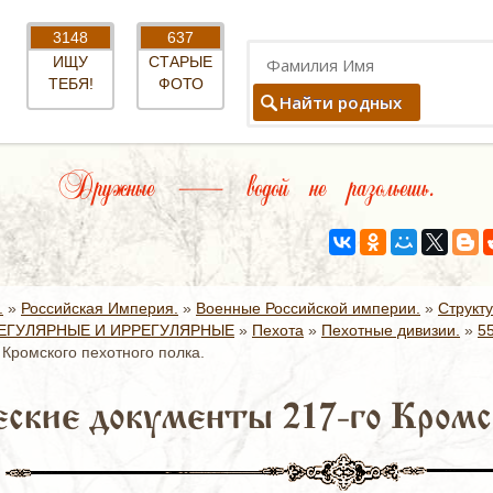
3148
637
ИЩУ
СТАРЫЕ
ТЕБЯ!
ФОТО
Найти родных
Дружные — водой не разольешь.
.
»
Российская Империя.
»
Военные Российской империи.
»
Структ
ЕГУЛЯРНЫЕ И ИРРЕГУЛЯРНЫЕ
»
Пехота
»
Пехотные дивизии.
»
5
 Кромского пехотного полка.
ские документы 217-го Кромск