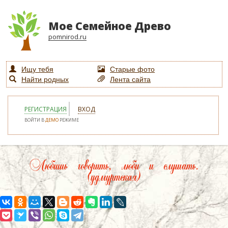
Мое Семейное Древо
pomnirod.ru
Ищу тебя
Старые фото
Найти родных
Лента сайта
РЕГИСТРАЦИЯ
ВХОД
ВОЙТИ В
ДЕМО
РЕЖИМЕ
Любишь говорить, люби и слушать.
(удмуртская)