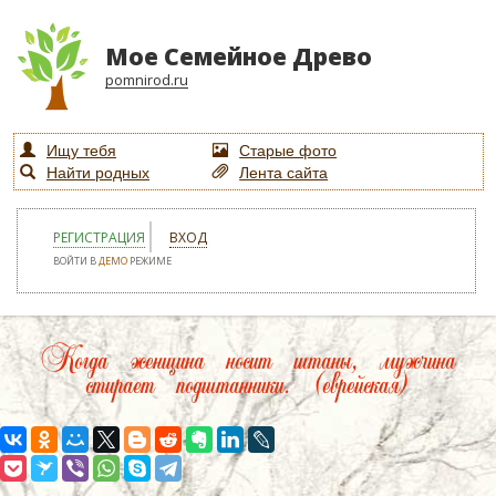
Мое Семейное Древо
pomnirod.ru
Ищу тебя
Старые фото
Найти родных
Лента сайта
РЕГИСТРАЦИЯ
ВХОД
ВОЙТИ В
ДЕМО
РЕЖИМЕ
Когда женщина носит штаны, мужчина
стирает подштанники. (еврейская)