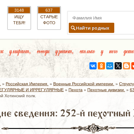
3148
637
ИЩУ
СТАРЫЕ
ТЕБЯ!
ФОТО
Найти родных
к умирает, соседи узнают, сколько у него детей
.
»
Российская Империя.
»
Военные Российской империи.
»
Структ
ЕГУЛЯРНЫЕ И ИРРЕГУЛЯРНЫЕ
»
Пехота
»
Пехотные дивизии.
»
6
й Хотинский полк.
ие сведения: 252-й пехотный 