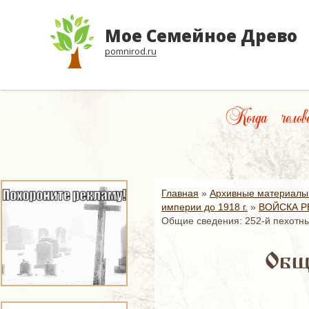
Мое Семейное Древо
pomnirod.ru
Когда челове
Главная
»
Архивные материалы
империи до 1918 г.
»
ВОЙСКА Р
Общие сведения: 252-й пехотны
Общ