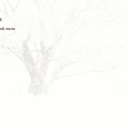
:
ий полк