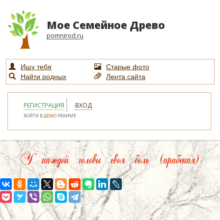
Мое Семейное Древо
pomnirod.ru
Ищу тебя
Старые фото
Найти родных
Лента сайта
РЕГИСТРАЦИЯ
ВХОД
ВОЙТИ В
ДЕМО
РЕЖИМЕ
У каждой головы своя боль (арабская)