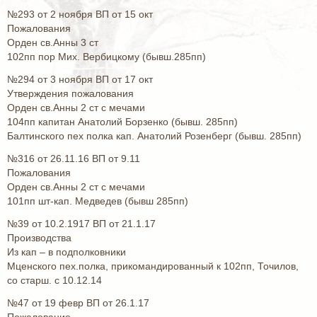
№293 от 2 ноября ВП от 15 окт
Пожалования
Орден св.Анны 3 ст
102пп пор Мих. Вербицкому (бывш.285пп)
№294 от 3 ноября ВП от 17 окт
Утверждения пожалования
Орден св.Анны 2 ст с мечами
104пп капитан Анатолий Борзенко (бывш. 285пп)
Балтинского пех полка кап. Анатолий Розенберг (бывш. 285пп)
№316 от 26.11.16 ВП от 9.11
Пожалования
Орден св.Анны 2 ст с мечами
101пп шт-кап. Медведев (бывш 285пп)
№39 от 10.2.1917 ВП от 21.1.17
Производства
Из кап – в подполковники
Мценского пех.полка, прикомандированный к 102пп, Точилов,
со старш. с 10.12.14
№47 от 19 февр ВП от 26.1.17