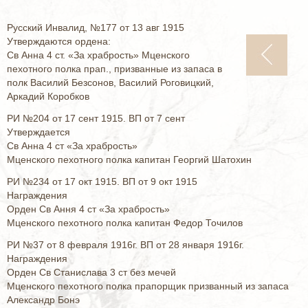
Русский Инвалид, №177 от 13 авг 1915
Утверждаются ордена:
Св Анна 4 ст. «За храбрость» Мценского
пехотного полка прап., призванные из запаса в
полк Василий Безсонов, Василий Роговицкий,
Аркадий Коробков
РИ №204 от 17 сент 1915. ВП от 7 сент
Утверждается
Св Анна 4 ст «За храбрость»
Мценского пехотного полка капитан Георгий Шатохин
РИ №234 от 17 окт 1915. ВП от 9 окт 1915
Награждения
Орден Св Ання 4 ст «За храбрость»
Мценского пехотного полка капитан Федор Точилов
РИ №37 от 8 февраля 1916г. ВП от 28 января 1916г.
Награждения
Орден Св Станислава 3 ст без мечей
Мценского пехотного полка прапорщик призванный из запаса
Александр Бонэ