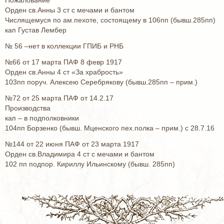
Пожалование
Орден св.Анны 3 ст с мечами и бантом
Числящемуся по ам.пехоте, состоящему в 106пп (бывш.285пп)
кап Густав Лембер
№ 56 –нет в коллекции ГПИБ и РНБ
№66 от 17 марта ПАФ 8 февр 1917
Орден св.Анны 4 ст «За храбрость»
103пп поруч. Алексею Серебрякову (бывш.285пп – прим.)
№72 от 25 марта ПАФ от 14.2.17
Производства
кап – в подполковники
104пп Борзенко (бывш. Мценского пех.полка – прим.) с 28.7.16
№144 от 22 июня ПАФ от 23 марта 1917
Орден св.Владимира 4 ст с мечами и бантом
102 пп подпор. Кириллу Ильинскому (бывш. 285пп)