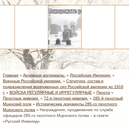
Главная
»
Архивные материалы.
»
Российская Империя.
»
Военные Российской империи.
»
Структура, состав и
подразделения вооруженных сил Российской империи до 1918
г.
»
ВОЙСКА РЕГУЛЯРНЫЕ И ИРРЕГУЛЯРНЫЕ
»
Пехота
»
Пехотные дивизии.
»
72-я пехотная дивизия.
»
285-й пехотный
Мценский полк
»
Исторические документы 285-го пехотного
Мценского полка
»
Награждения, продвижение по службе
офицеров 285-го пехотного Мценского полка – в газете
«Русский Инвалид»