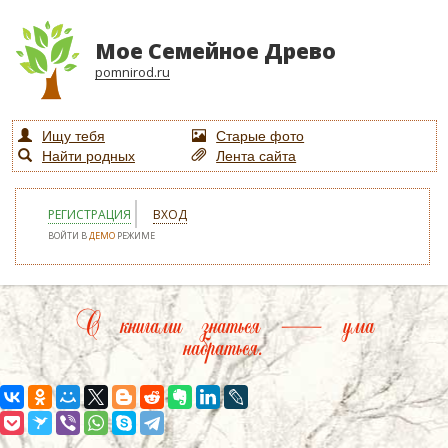
Мое Семейное Древо
pomnirod.ru
Ищу тебя
Старые фото
Найти родных
Лента сайта
РЕГИСТРАЦИЯ
ВХОД
ВОЙТИ В
ДЕМО
РЕЖИМЕ
С книгами знаться — ума
набраться.