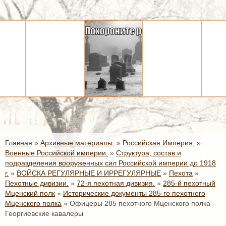
Главная
»
Архивные материалы.
»
Российская Империя.
»
Военные Российской империи.
»
Структура, состав и
подразделения вооруженных сил Российской империи до 1918
г.
»
ВОЙСКА РЕГУЛЯРНЫЕ И ИРРЕГУЛЯРНЫЕ
»
Пехота
»
Пехотные дивизии.
»
72-я пехотная дивизия.
»
285-й пехотный
Мценский полк
»
Исторические документы 285-го пехотного
Мценского полка
»
Офицеры 285 пехотного Мценского полка -
Георгиевские кавалеры