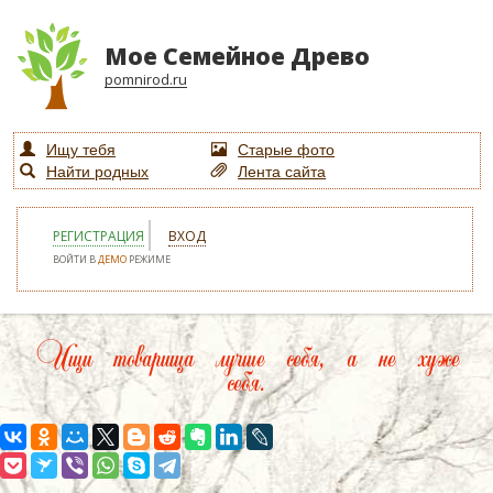
Мое Семейное Древо
pomnirod.ru
Ищу тебя
Старые фото
Найти родных
Лента сайта
РЕГИСТРАЦИЯ
ВХОД
ВОЙТИ В
ДЕМО
РЕЖИМЕ
Ищи товарища лучше себя, а не хуже
себя.