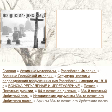
Главная
»
Архивные материалы.
»
Российская Империя.
»
Военные Российской империи.
»
Структура, состав и
подразделения вооруженных сил Российской империи до 1918
г.
»
ВОЙСКА РЕГУЛЯРНЫЕ И ИРРЕГУЛЯРНЫЕ
»
Пехота
»
Пехотные дивизии.
»
84-я пехотная дивизия.
»
334-й пехотный
Ирбитский полк.
»
Исторические документы 334-го пехотного
Ирбитского полка.
»
Архивы 334-го пехотного Ирбитского полка.