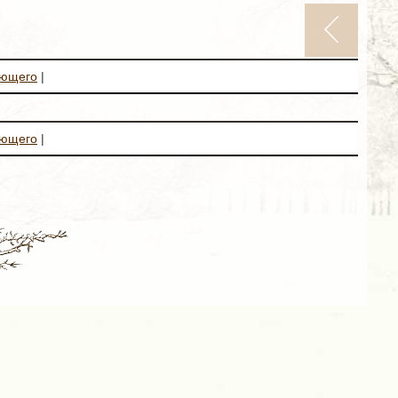
ующего
|
ующего
|