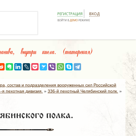
РЕГИСТРАЦИЯ
ВХОД
ВОЙТИ В
ДЕМО
РЕЖИМЕ
ива, внутри кисла. (татарская)
ура, состав и подразделения вооруженных сил Российской
4-я пехотная дивизия.
»
336-й пехотный Челябинский полк.
»
ябинского полка.