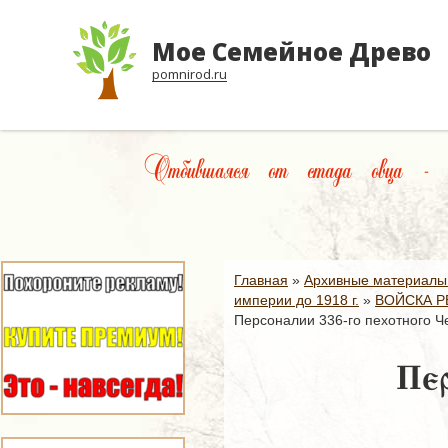
Мое Семейное Древо
pomnirod.ru
Отбившаяся от стада овца - же
Главная
»
Архивные материалы
империи до 1918 г.
»
ВОЙСКА Р
Персоналии 336-го пехотного Ч
Пер