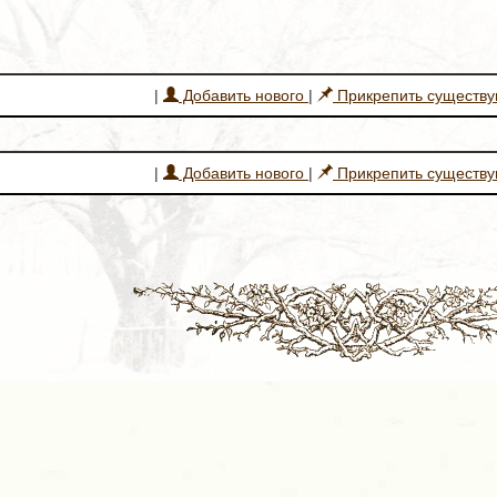
|
Добавить нового
|
Прикрепить существ
|
Добавить нового
|
Прикрепить существ