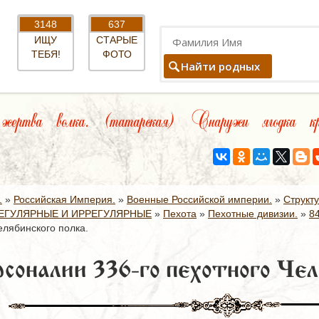
3148
637
ИЩУ
СТАРЫЕ
ТЕБЯ!
ФОТО
Найти родных
ртва волка. (татарская) Снаружи ягодка крас
.
»
Российская Империя.
»
Военные Российской империи.
»
Структ
ЕГУЛЯРНЫЕ И ИРРЕГУЛЯРНЫЕ
»
Пехота
»
Пехотные дивизии.
»
8
елябинского полка.
соналии 336-го пехотного Чел