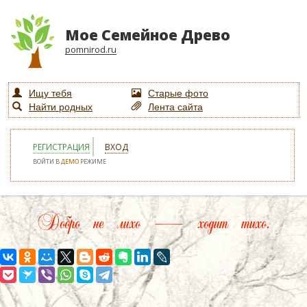
Мое Семейное Древо
pomnirod.ru
Ищу тебя
Старые фото
Найти родных
Лента сайта
РЕГИСТРАЦИЯ
ВХОД
ВОЙТИ В
ДЕМО
РЕЖИМЕ
Добро не лихо — ходит тихо.