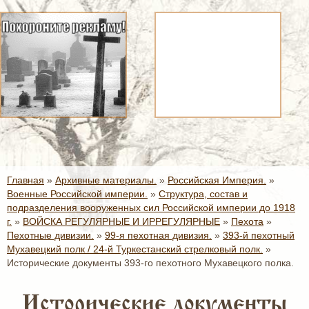
Главная
»
Архивные материалы.
»
Российская Империя.
»
Военные Российской империи.
»
Структура, состав и
подразделения вооруженных сил Российской империи до 1918
г.
»
ВОЙСКА РЕГУЛЯРНЫЕ И ИРРЕГУЛЯРНЫЕ
»
Пехота
»
Пехотные дивизии.
»
99-я пехотная дивизия.
»
393-й пехотный
Мухавецкий полк / 24-й Туркестанский стрелковый полк.
»
Исторические документы 393-го пехотного Мухавецкого полка.
Исторические документы