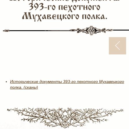
393-го пехотного
Мухавецкого полка.
Исторические документы 393-го пехотного Мухавецкого
полка. (сканы)