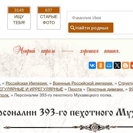
3148
637
ИЩУ
СТАРЫЕ
ТЕБЯ!
ФОТО
Найти родных
Мокрый апрель — хорошая пашня.
.
»
Российская Империя.
»
Военные Российской империи.
»
Структ
ЕГУЛЯРНЫЕ И ИРРЕГУЛЯРНЫЕ
»
Пехота
»
Пехотные дивизии.
»
9
полк.
»
Персоналии 393-го пехотного Мухавецкого полка.
соналии 393-го пехотного Мух