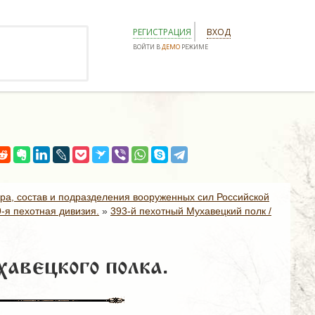
РЕГИСТРАЦИЯ
ВХОД
ВОЙТИ В
ДЕМО
РЕЖИМЕ
ура, состав и подразделения вооруженных сил Российской
9-я пехотная дивизия.
»
393-й пехотный Мухавецкий полк /
авецкого полка.