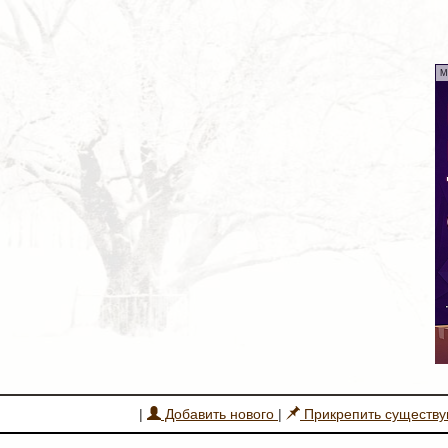
M
|
Добавить нового
|
Прикрепить существ