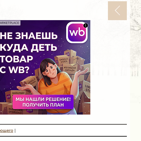
ARKETPLACE
ующего
|