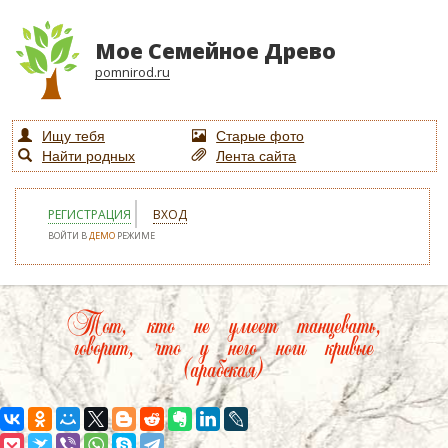
Мое Семейное Древо
pomnirod.ru
Ищу тебя
Старые фото
Найти родных
Лента сайта
РЕГИСТРАЦИЯ
ВХОД
ВОЙТИ В
ДЕМО
РЕЖИМЕ
Тот, кто не умеет танцевать,
говорит, что у него ноги кривые
(арабская)