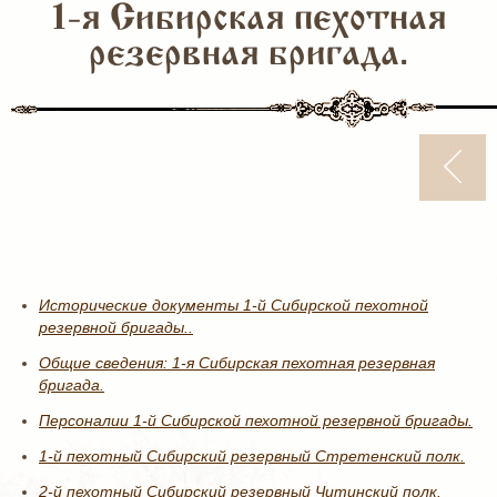
1-я Сибирская пехотная
резервная бригада.
Исторические документы 1-й Сибирской пехотной
резервной бригады..
Общие сведения: 1-я Сибирская пехотная резервная
бригада.
Персоналии 1-й Сибирской пехотной резервной бригады.
1-й пехотный Сибирский резервный Стретенский полк.
2-й пехотный Сибирский резервный Читинский полк.