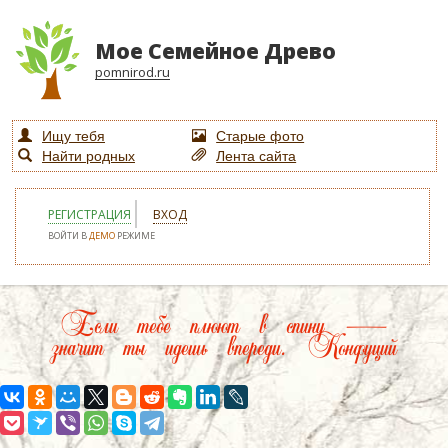
Мое Семейное Древо
pomnirod.ru
Ищу тебя
Старые фото
Найти родных
Лента сайта
РЕГИСТРАЦИЯ
ВХОД
ВОЙТИ В
ДЕМО
РЕЖИМЕ
Если тебе плюют в спину —
значит ты идешь впереди. Конфуций