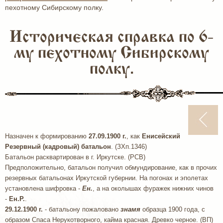
пехотному Сибирскому полку.
Историческая справка по 6-
му пехотному Сибирскому
полку.
Назначен к формированию
27.09.1900 г.
, как
Енисейский
Резервный (кадровый) батальон
. (ЗХп.1346)
Батальон расквартирован в г. Иркутске. (РСВ)
Предположительно, батальон получил обмундирование, как в прочих
резервных батальонах Иркутской губернии. На погонах и эполетах
установлена шифровка -
Ен.
, а на околышах фуражек нижних чинов
-
Ен.Р.
.
29.12.1900 г.
- батальону пожаловано
знамя
образца 1900 года, с
образом Спаса Нерукотворного, кайма красная. Древко черное. (ВП)