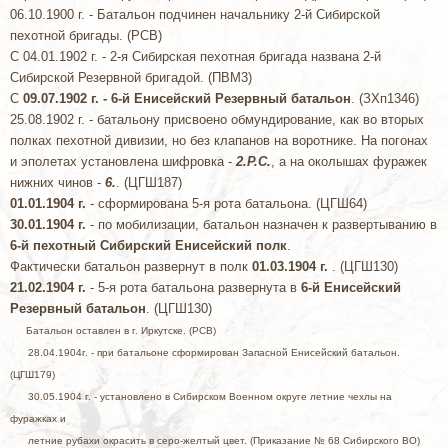
06.10.1900 г. - Батальон подчинен начальнику 2-й Сибирской
пехотной бригады. (РСВ)
C 04.01.1902 г. - 2-я Сибирская пехотная бригада названа 2-й
Сибирской Резервной бригадой. (ПВМ3)
C
09.07.1902 г. - 6-й Енисейский Резервный батальон
. (ЗХп1346)
25.08.1902 г. - батальону присвоено обмундирование, как во вторых
полках пехотной дивизии, но без клапанов на воротнике. На погонах
и эполетах установлена шифровка -
2.Р.С.
, а на околышах фуражек
нижних чинов -
6.
. (ЦГШ187)
01.01.1904 г.
- сформирована 5-я рота батальона. (ЦГШ64)
30.01.1904 г.
- по мобилизации, батальон назначен к развертыванию в
6-й пехотный Сибирский Енисейский полк
.
Фактически батальон развернут в полк
01.03.1904 г.
. (ЦГШ130)
21.02.1904 г.
- 5-я рота батальона развернута в
6-й Енисейский
Резервный батальон
. (ЦГШ130)
Батальон оставлен в г. Иркутске. (РСВ)
28.04.1904г. - при батальоне сформирован Запасной Енисейский батальон.
(ЦГШ179)
30.05.1904 г. - установлено в Сибирском Военном округе летние чехлы на
фуражках и
летние рубахи окрасить в серо-желтый цвет. (Приказание № 68 Сибирского ВО)