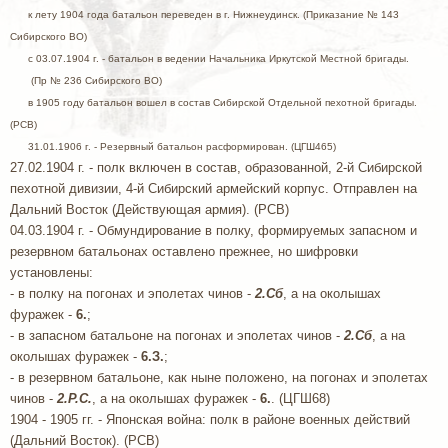
к лету 1904 года батальон переведен в г. Нижнеудинск. (Приказание № 143
Сибирского ВО)
с 03.07.1904 г. - батальон в ведении Начальника Иркутской Местной бригады.
(Пр № 236 Сибирского ВО)
в 1905 году батальон вошел в состав Сибирской Отдельной пехотной бригады.
(РСВ)
31.01.1906 г. - Резервный батальон расформирован. (ЦГШ465)
27.02.1904 г. - полк включен в состав, образованной, 2-й Сибирской
пехотной дивизии, 4-й Сибирский армейский корпус. Отправлен на
Дальний Восток (Действующая армия). (РСВ)
04.03.1904 г. - Обмундирование в полку, формируемых запасном и
резервном батальонах оставлено прежнее, но шифровки
установлены:
- в полку на погонах и эполетах чинов -
2.Сб
, а на околышах
фуражек -
6.
;
- в запасном батальоне на погонах и эполетах чинов -
2.Сб
, а на
околышах фуражек -
6.З.
;
- в резервном батальоне, как ныне положено, на погонах и эполетах
чинов -
2.Р.С.
, а на околышах фуражек -
6.
. (ЦГШ68)
1904 - 1905 гг. - Японская война: полк в районе военных действий
(Дальний Восток). (РСВ)