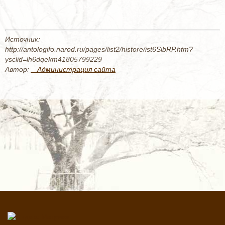
Источник:
http://antologifo.narod.ru/pages/list2/histore/ist6SibRP.htm?
ysclid=lh6dqekm41805799229
Автор:
_ Администрация сайта