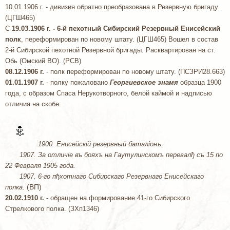
10.01.1906 г. - дивизия обратно преобразована в Резервную бригаду.
(ЦГШ465)
C
19.03.1906 г. - 6-й пехотный Сибирский Резервный Енисейский
полк
, переформирован по новому штату. (ЦГШ465) Вошел в состав
2-й Сибирской пехотной Резервной бригады. Расквартирован на ст.
Обь (Омский ВО). (РСВ)
08.12.1906 г.
- полк переформирован по новому штату. (ПСЗРИ28.663)
01.01.1907 г.
- полку пожаловано
Георгиевское знамя
образца 1900
года, с образом Спаса Нерукотворного, белой каймой и надписью
отличия на скобе:
1900. Енисейскiй резервный баталiонъ.
1907. За отличiе въ бояхъ на Гаутулинскомъ перевалђ съ 15 по
22 Февраля 1905 года.
1907. 6-го пђхотнаго Сибирскаго Резервнаго Енисейскаго
(ВП)
полка
.
20.02.1910 г.
- обращен на формирование 41-го Сибирского
Стрелкового полка. (ЗХп1346)