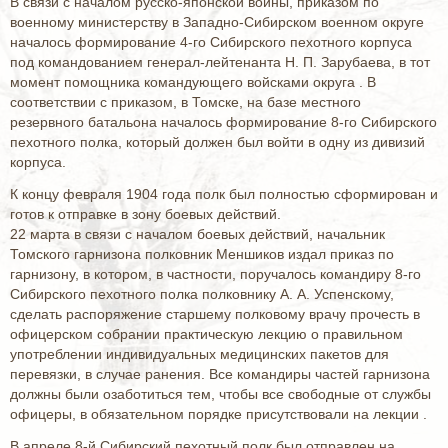
В связи с началом русско-японской войны, приказом по
военному министерству в Западно-Сибирском военном округе
началось формирование 4-го Сибирского пехотного корпуса
под командованием генерал-лейтенанта Н. П. Зарубаева, в тот
момент помощника командующего войсками округа . В
соответствии с приказом, в Томске, на базе местного
резервного батальона началось формирование 8-го Сибирского
пехотного полка, который должен был войти в одну из дивизий
корпуса.
К концу февраля 1904 года полк был полностью сформирован и
готов к отправке в зону боевых действий.
22 марта в связи с началом боевых действий, начальник
Томского гарнизона полковник Меншиков издал приказ по
гарнизону, в котором, в частности, поручалось командиру 8-го
Сибирского пехотного полка полковнику А. А. Успенскому,
сделать распоряжение старшему полковому врачу прочесть в
офицерском собрании практическую лекцию о правильном
употреблении индивидуальных медицинских пакетов для
перевязки, в случае ранения. Все командиры частей гарнизона
должны были озаботиться тем, чтобы все свободные от службы
офицеры, в обязательном порядке присутствовали на лекции .
В апреле 8-й Сибирский пехотный полк был отправлен на