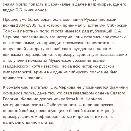
знамя могло попасть в Забайкалье и далее в Приморье, где его
видел Б.Б. Филимонов.
Прошло уже более века после окончания Русско-японской
войны 1904-1905 гг., в которой принимал участие 8-й Сибирский
Томский пехотный полк. И хотя имеется ряд публикаций К. А.
Чернова, посвященных его истории , они остались практически
незамеченными, что приводит к возможности встретить в
популярной литературе ошибочные суждения о данном
воинском подразделении. К примеру, существует высказывание
о получении полком за Мукденское сражение звания
гвардейского , хотя известно, что за всю историю русской
императорской армии ни один из сибирских полков не был
причислен к гвардии.
К сожалению, в статьях К. А. Чернова не упоминаются фамилии
офицеров полка, даже тех, кто стал кавалером ордена Святого
Георгия. Желание дополнить работы К. А. Чернова
материалами газеты «Сибирская жизнь» периода русско-
японской войны, повествующих о боевой жизни томцев (к
примеру, списком офицеров полка) и привело, в итоге, к
написанию данной статьи.