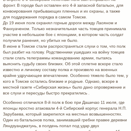
фронт. В городе был оставлен его 4-й запасной батальон, для
конвоирования прибывающих пленных и их охраны, а также
для поддержания порядка в самом Томске.
До 19 июня полк охранял горные дороги между Лаояном и
Фанхуаченом. Только незначительная часть томцев принимала
участие в небольшом бое с японцами, в котором часть солдат
получили ранения, но убитых не было.
В июне в Томске стали распространяться слухи о том, что полк
был разбит на голову. Родственники ушедших на войну томцев
стали слать телеграммы командованию армии, пытаясь
выяснить судьбу своих близких. Об этой сплетне вскоре стало
известно и личному составу полка и произвело на военных
крайне удручающее впечатление. Особенно тяжело было тем, у
кого в Томске остались близкие и родные. Однако, вскоре в
местной газете «Сибирская жизнь» было дано опровержение и
все слухи и пересуды быстро прекратились .
Особенно отличился 8-й полк в бою при Дашичао 11 июля, где
японцы яростно атаковали 4-й Сибирский корпус генерала Н.П.
Зарубаева, который закрепился на местных возвышенностях.
Один из батальонов полка, занимавший гребни правее деревни
Ляндзуанджатунь, в полдень попал под удар двух