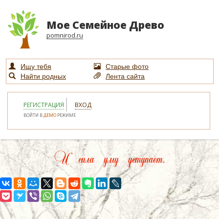
Мое Семейное Древо
pomnirod.ru
Ищу тебя
Старые фото
Найти родных
Лента сайта
РЕГИСТРАЦИЯ
ВХОД
ВОЙТИ В
ДЕМО
РЕЖИМЕ
И сила уму уступает.