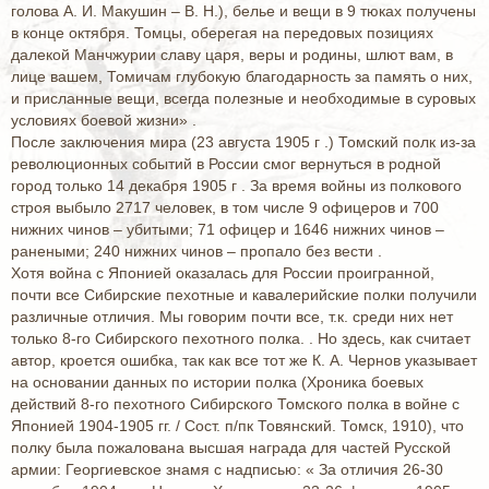
голова А. И. Макушин – В. Н.), белье и вещи в 9 тюках получены
в конце октября. Томцы, оберегая на передовых позициях
далекой Манчжурии славу царя, веры и родины, шлют вам, в
лице вашем, Томичам глубокую благодарность за память о них,
и присланные вещи, всегда полезные и необходимые в суровых
условиях боевой жизни» .
После заключения мира (23 августа 1905 г .) Томский полк из-за
революционных событий в России смог вернуться в родной
город только 14 декабря 1905 г . За время войны из полкового
строя выбыло 2717 человек, в том числе 9 офицеров и 700
нижних чинов – убитыми; 71 офицер и 1646 нижних чинов –
ранеными; 240 нижних чинов – пропало без вести .
Хотя война с Японией оказалась для России проигранной,
почти все Сибирские пехотные и кавалерийские полки получили
различные отличия. Мы говорим почти все, т.к. среди них нет
только 8-го Сибирского пехотного полка. . Но здесь, как считает
автор, кроется ошибка, так как все тот же К. А. Чернов указывает
на основании данных по истории полка (Хроника боевых
действий 8-го пехотного Сибирского Томского полка в войне с
Японией 1904-1905 гг. / Сост. п/пк Товянский. Томск, 1910), что
полку была пожалована высшая награда для частей Русской
армии: Георгиевское знамя с надписью: « За отличия 26-30