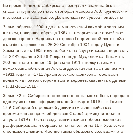
Во время Великого Сибирского похода эти знамена были
спасены группой во главе с генерал-майором А.В. Круглевским
и вывезены в Забайкалье. Дальнейшая их судьба неизвестна.
Знамя образца 1900 года с темно-зеленой каймой и золотым
шитьем; навершие образца 1867 г . (георгиевское армейское,
древко черное). Надпись на отрезке Георгиевской ленты: «За
отличiе въ сраженiяхъ 26-30 Сентября 1904 года у Цуньо и
Хамытань и въ 1905 году въ бояхъ на Гаутулинскомъ перевалъ
15-22 Февраля и 23-26 Февраля подъ Мукденомъ». В память
200-лентнего юбилея 19 февраля 1911 г. полку на знамя
пожалована юбилейная Александровская лента с надписями
«1911 года» и «1711 Архангельскаго гарнизона Тобольскiй
полкъ»; на правой стороне вшита андреевская лента с датами
«1711-1811-1911».
Знамя 42-го Сибирского стрелового полка могло быть передано
одному из полков сформированной в марте 1919 г . в Томске
12-й Сибирской стрелковой дивизии (мыслившейся как
преемственная прежней дивизии Старой армии), которая в
августе 1919 г . была ввиду выявившейся небоеспособности
расформирована и обращена на пополнение 11-й Уральской
стрелковой дивизии. Именно таким образом с уральцами это