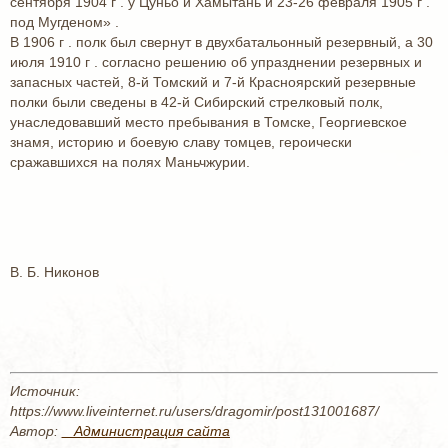
сентября 1904 г . у Цуньо и Хамытань и 23-26 февраля 1905 г .
под Мугденом» .
В 1906 г . полк был свернут в двухбатальонный резервный, а 30
июля 1910 г . согласно решению об упразднении резервных и
запасных частей, 8-й Томский и 7-й Красноярский резервные
полки были сведены в 42-й Сибирский стрелковый полк,
унаследовавший место пребывания в Томске, Георгиевское
знамя, историю и боевую славу томцев, героически
сражавшихся на полях Маньчжурии.
В. Б. Никонов
Источник:
https://www.liveinternet.ru/users/dragomir/post131001687/
Автор:
_ Администрация сайта