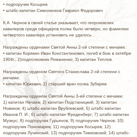
• подпоручик Косырев
• штабс-капитан Симоненков Гавриил Федорович
К.А. Чернов в своей статье указывает, что георгиевских
кавалеров среди офицеров полка было четверо, но фамилию
четвертого кавалера установить не удалось .
Награждены орденами Святой Анны 2-ой степени с мечами:
• капитан Корякин Иван Константинович, погиб в бою в октябре
1904г.; 2)подполковник Романенко; 3) капитан Теплов.
Награждены орденом Святого Станислава 2-ой степени с
мечами:
• капитан Юркевич; 2) старший врач полка Зубарев.
Награждены орденом Святой Анны 3-ей степени с мечами:
1) капитан Нечаев; 2) капитан Подстаницкий; 3) капитан
Новиков; 4) штабс-капитан Врублевский; 5) штабс-капитан
Иванов П. И.; 6) штабс-капитан Фриденберг; 7) штабс-капитан
Музеус; 8) подпоручик Гурьянов; 9) подпоручик Чернов; 10)
подпоручик Пономарев; 11) подпоручик Косырев; 12)
подпоручик Лучинский; 13) подпоручик Тимковский; 14) штабс-