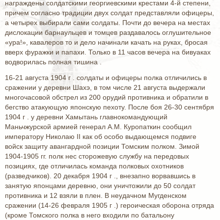
награждены солдатскими георгиевскими крестами 4-й степени,
причем согласно традиции двух солдат представляли офицеры,
а четырех выбирали сами солдаты. Почти до вечера на местах
дислокации барнаульцев и томцев раздавалось оглушительное
«ура!», кавалеров то и дело начинали качать на руках, бросая
вверх фуражки и папахи. Только в 11 часов вечера на бивуаках
водворилась полная тишина .
16-21 августа 1904 г . солдаты и офицеры полка отличились в
сражении у деревни Шахэ, в том числе 21 августа выдержали
многочасовой обстрел из 200 орудий противника и обратили в
бегство атакующую японскую пехоту. После боя 26-30 сентября
1904 г . у деревни Хамытань главнокомандующий
Маньчжурской армией генерал А.М. Куропаткин сообщил
императору Николаю II как об особо выдающемся подвиге
войск защиту авангардной позиции Томским полком. Зимой
1904-1905 гг. полк нес сторожевую службу на передовых
позициях, где отличилась команда полковых охотников
(разведчиков). 20 декабря 1904 г ., внезапно ворвавшись в
занятую японцами деревню, они уничтожили до 50 солдат
противника и 12 взяли в плен. В неудачном Мугденском
сражении (14-26 февраля 1905 г .) героическая оборона отряда
(кроме Томского полка в него входили по батальону