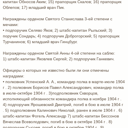
капитан Обносов Аким; 15) прапорщик Скалов; 16) прапорщик
Облепов; 17) младший врач Пик.
Награждены орденом Святого Станислава 3-ей степени с
мечами:
• подпоручик Селяво Яков; 2) штабс-капитан Рыльский; 3)
поручик Сондарь; 4) подпоручик Доброгорский; 5) прапорщик
Турчанинов; 6) младший врач Гинцбург.
Награждены орденом Святой Анны 4-ой степени на саблю:
1) штабс-капитан Яковлев Сергей; 2) подпоручик Ганкевич.
Офицеры о которых не известно были ли они отмечены
наградами:
• полковник Успенский А. А., командир полка в марте-июле 1904
г . 2) полковник Борисов Павел Александрович, командир полка
в июле-октябре 1904 г . 3)подполковник Скворцов,
исполняющий обязанности командира полка в ноябре 1904 г .
4) подпоручик Ярошевский Дмитрий, погиб в бою в июле 1904 г
. 5) подполковник Калинович Николай, ранен в июле 1904 г . 6)
штабс-капитан Фогель Александр 7) штабс-капитан Бессонов
Вячеслав Всеволодович, погиб в бою в октябре 1904 г . 8)
подпоручик Сысоев, погиб в бою в октябре 1904 г . 9)