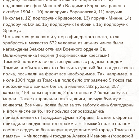
подполковник фон Манштейн Владимир Карлович, ранен в
октябре 1904 г . 10) подпоручик Вороновский, 11) поручик
Николаев, 12) подпоручик Кривоногов, 13) поручик Минин, 14)
подпоручик Вочак, 15) подпоручик Гейбович, 16) подпоручик
Эрасмус .
Что касается рядового и унтер-офицерского полка, то за
храбрость и мужество 572 человека из нижних чинов были
награждены Знаком отличия Военного ордена Св.
Великомученика Георгия (Георгиевскими крестами) .
Томский полк имел очень тесную связь с родным городом.
Томичи, чтобы хоть как то облегчить суровый быт солдат своего
полка, посылали на фронт все необходимое. Так, например, в
июле 1904 года из Томска в полк было отправлено 5 тюков так
необходимого воинам белья, а именно: 382 рубахи, 257
кальсон, 154 пары портянок, 2 полотенца и 2 больших куска
марли . Также отправляли газеты, книги, писчую бумагу и
конверты. Все чины полка были за эту заботу очень благодарны
и в том числе за то, что посылки сопровождались
приветствиями от Городской Думы и Управы. В ответ с фронта
приходили следующие телеграммы: « Томский полк в полном
составе сердечно благодарит представителей города Томска на
память» . «Милостивый государь Алексей Иванович (городской