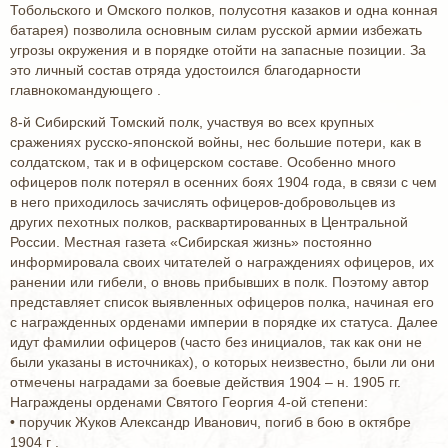
Тобольского и Омского полков, полусотня казаков и одна конная
батарея) позволила основным силам русской армии избежать
угрозы окружения и в порядке отойти на запасные позиции. За
это личный состав отряда удостоился благодарности
главнокомандующего .
8-й Сибирский Томский полк, участвуя во всех крупных
сражениях русско-японской войны, нес большие потери, как в
солдатском, так и в офицерском составе. Особенно много
офицеров полк потерял в осенних боях 1904 года, в связи с чем
в него приходилось зачислять офицеров-добровольцев из
других пехотных полков, расквартированных в Центральной
России. Местная газета «Сибирская жизнь» постоянно
информировала своих читателей о награждениях офицеров, их
ранении или гибели, о вновь прибывших в полк. Поэтому автор
представляет список выявленных офицеров полка, начиная его
с награжденных орденами империи в порядке их статуса. Далее
идут фамилии офицеров (часто без инициалов, так как они не
были указаны в источниках), о которых неизвестно, были ли они
отмечены наградами за боевые действия 1904 – н. 1905 гг.
Награждены орденами Святого Георгия 4-ой степени:
• поручик Жуков Александр Иванович, погиб в бою в октябре
1904 г .