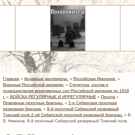
Главная
»
Архивные материалы.
»
Российская Империя.
»
Военные Российской империи.
»
Структура, состав и
подразделения вооруженных сил Российской империи до 1918
г.
»
ВОЙСКА РЕГУЛЯРНЫЕ И ИРРЕГУЛЯРНЫЕ
»
Пехота
»
Резервные пехотные бригады.
»
2-я Сибирская пехотная
резервная бригада.
»
8-й пехотный Сибирский резервный
Томский полк 2-ой Сибирской пехотной резервной бригады.
»
В.
Б. Никонов. 8-й пехотный Сибирский резервный Томский полк.