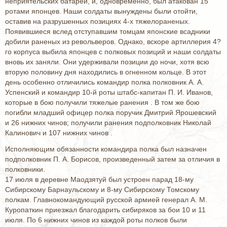
неприятельских батарей, и, одновременно, был атакован 15
ротами японцев. Наши солдаты вынуждены были отойти,
оставив на разрушенных позициях 4-х тяжелораненых.
Появившиеся вслед отступавшим томцам японские всадники
добили раненых из револьверов. Однако, вскоре артиллерия 4?
го корпуса выбила японцев с полковых позиций и наши солдаты
вновь их заняли. Они удерживали позиции до ночи, хотя всю
вторую половину дня находились в огненном кольце. В этот
день особенно отличились командир полка полковник А. А.
Успенский и командир 10-й роты штабс-капитан П. И. Иванов,
которые в бою получили тяжелые ранения . В том же бою
погибли младший офицер полка поручик Дмитрий Ярошевский
и 26 нижних чинов; получили ранения подполковник Николай
Калинович и 107 нижних чинов .
Исполняющим обязанности командира полка был назначен
подполковник П. А. Борисов, произведенный затем за отличия в
полковники.
17 июля в деревне Маодзятуй был устроен парад 18-му
Сибирскому Барнаульскому и 8-му Сибирскому Томскому
полкам. Главнокомандующий русской армией генерал А. М.
Куропаткин приезжал благодарить сибиряков за бои 10 и 11
июля. По 6 нижних чинов из каждой роты полков были