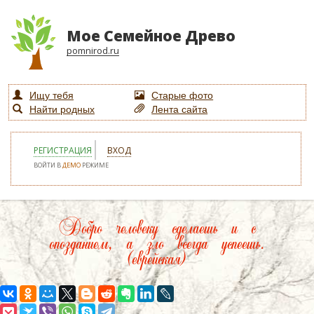
Мое Семейное Древо
pomnirod.ru
Ищу тебя
Старые фото
Найти родных
Лента сайта
РЕГИСТРАЦИЯ
ВХОД
ВОЙТИ В
ДЕМО
РЕЖИМЕ
Добро человеку сделаешь и с
опозданием, а зло всегда успеешь.
(еврейская)