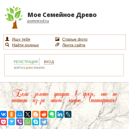
Мое Семейное Древо
pomnirod.ru
Ищу тебя
Старые фото
Найти родных
Лента сайта
РЕГИСТРАЦИЯ
ВХОД
ВОЙТИ В
ДЕМО
РЕЖИМЕ
Если золото упадет в грязь, оно не
станет из-за этого медью. (татарская)