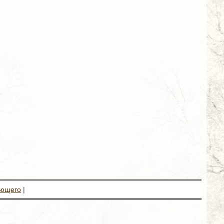
ующего
|