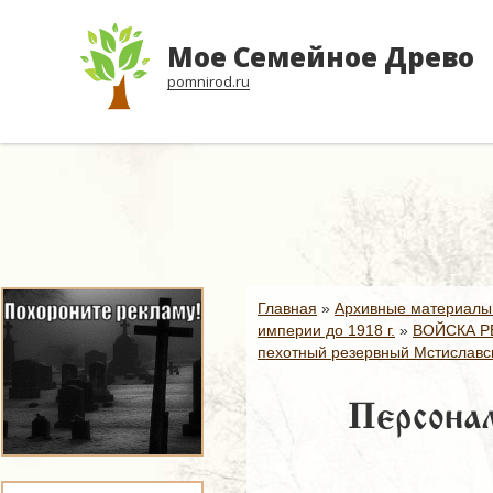
Мое Семейное Древо
pomnirod.ru
Главная
»
Архивные материалы
империи до 1918 г.
»
ВОЙСКА Р
пехотный резервный Мстиславск
Персонал