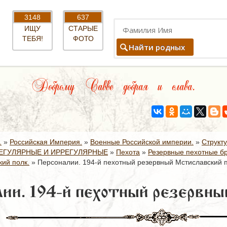
3148
637
ИЩУ
СТАРЫЕ
ТЕБЯ!
ФОТО
Найти родных
Доброму Савве добрая и слава.
.
»
Российская Империя.
»
Военные Российской империи.
»
Структ
ЕГУЛЯРНЫЕ И ИРРЕГУЛЯРНЫЕ
»
Пехота
»
Резервные пехотные б
ий полк.
»
Персоналии. 194-й пехотный резервный Мстиславский п
ии. 194-й пехотный резервны