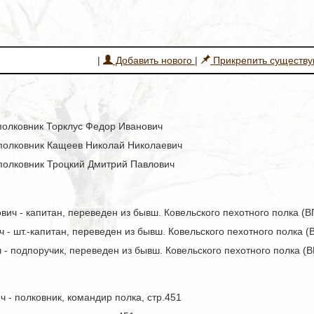
|
Добавить нового
|
Прикрепить существ
- полковник Торклус Федор Иванович
- полковник Кащеев Николай Николаевич
- полковник Троцкий Дмитрий Павлович
ич - капитан, переведен из бывш. Ковельского пехотного полка (ВП
- шт.-капитан, переведен из бывш. Ковельского пехотного полка (В
 - подпоручик, переведен из бывш. Ковельского пехотного полка (В
 - полковник, командир полка, стр.451