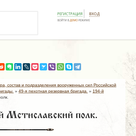
РЕГИСТРАЦИЯ
ВХОД
ВОЙТИ В
ДЕМО
РЕЖИМЕ
ура, состав и подразделения вооруженных сил Российской
ригады.
»
49-я пехотная резервная бригада.
»
194-й
олк.
й Мстиславский полк.