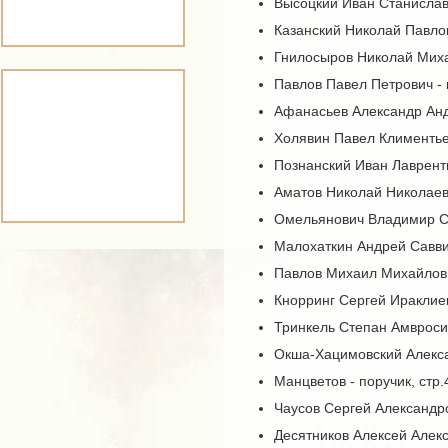
Высоцкий Иван Станиславо
Казанский Николай Павлов
Гнилосыров Николай Михай
Павлов Павел Петрович - 
Афанасьев Александр Андр
Холявин Павел Климентьев
Познанский Иван Лавренть
Аматов Николай Николаеви
Омельянович Владимир Ст
Малохаткин Андрей Саввич
Павлов Михаил Михайлович
Кнорринг Сергей Ираклиев
Тринкель Степан Амвросие
Окша-Хацимовский Алексан
Манцветов - поручик, стр.
Чаусов Сергей Александро
Десятников Алексей Алекс