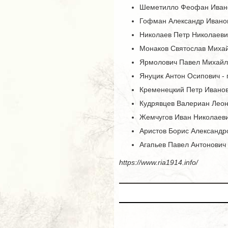
Шеметилло Феофан Иванов
Гофман Александр Иванови
Николаев Петр Николаевич
Монаков Святослав Михайл
Ярмолович Павел Михайло
Януцик Антон Осипович - 
Кременецкий Петр Иванови
Кудрявцев Валериан Леони
Жемчугов Иван Николаевич
Аристов Борис Александро
Агапьев Павел Антонович 
https://www.ria1914.info/