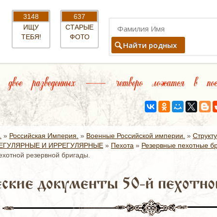
3148
637
ИЩУ
СТАРЫЕ
ТЕБЯ!
ФОТО
Найти родных
двое разведенных — четверо ложатся в посте
.
»
Российская Империя.
»
Военные Российской империи.
»
Структ
ЕГУЛЯРНЫЕ И ИРРЕГУЛЯРНЫЕ
»
Пехота
»
Резервные пехотные б
ехотной резервной бригады.
ские документы 50-й пехотно