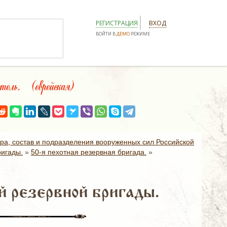
РЕГИСТРАЦИЯ
ВХОД
ВОЙТИ В
ДЕМО
РЕЖИМЕ
ль. (еврейская)
ура, состав и подразделения вооруженных сил Российской
ригады.
»
50-я пехотная резервная бригада.
»
й резервной бригады.