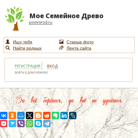
Мое Семейное Древо
pomnirod.ru
Ищу тебя
Старые фото
Найти родных
Лента сайта
РЕГИСТРАЦИЯ
ВХОД
ВОЙТИ В
ДЕМО
РЕЖИМЕ
За всё берётся, да всё не удаётся.