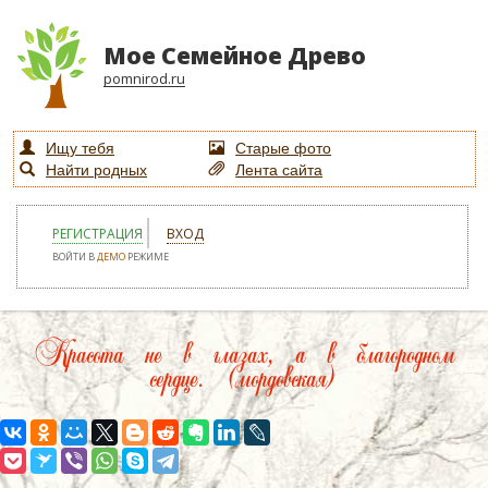
Мое Семейное Древо
pomnirod.ru
Ищу тебя
Старые фото
Найти родных
Лента сайта
РЕГИСТРАЦИЯ
ВХОД
ВОЙТИ В
ДЕМО
РЕЖИМЕ
Красота не в глазах, а в благородном
сердце. (мордовская)