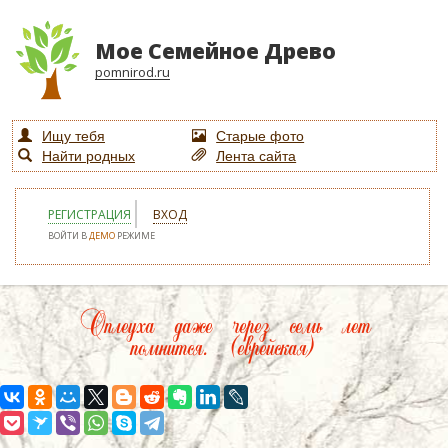
Мое Семейное Древо
pomnirod.ru
Ищу тебя
Старые фото
Найти родных
Лента сайта
РЕГИСТРАЦИЯ
ВХОД
ВОЙТИ В
ДЕМО
РЕЖИМЕ
Оплеуха даже через семь лет
помнится. (еврейская)